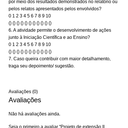
por meio dos resultados demonstrados no relatório ou
pelos relatos apresentados pelos envolvidos?
0 1 2 3 4 5 6 7 8 9 10
() () () () () () () () () () ()
6. A atividade permite o desenvolvimento de ações
junto à Iniciação Científica e ao Ensino?
0 1 2 3 4 5 6 7 8 9 10
() () () () () () () () () () ()
7. Caso queira contribuir com maior detalhamento,
traga seu depoimento/ sugestão.
Avaliações (0)
Avaliações
Não há avaliações ainda.
Seja o primeiro a avaliar “Projeto de extensão II