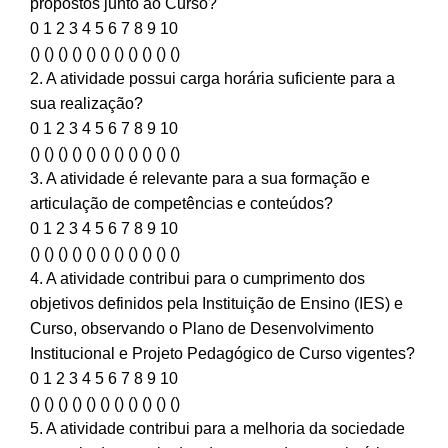
propostos junto ao Curso?
0 1 2 3 4 5 6 7 8 9 10
() () () () () () () () () () ()
2. A atividade possui carga horária suficiente para a
sua realização?
0 1 2 3 4 5 6 7 8 9 10
() () () () () () () () () () ()
3. A atividade é relevante para a sua formação e
articulação de competências e conteúdos?
0 1 2 3 4 5 6 7 8 9 10
() () () () () () () () () () ()
4. A atividade contribui para o cumprimento dos
objetivos definidos pela Instituição de Ensino (IES) e
Curso, observando o Plano de Desenvolvimento
Institucional e Projeto Pedagógico de Curso vigentes?
0 1 2 3 4 5 6 7 8 9 10
() () () () () () () () () () ()
5. A atividade contribui para a melhoria da sociedade