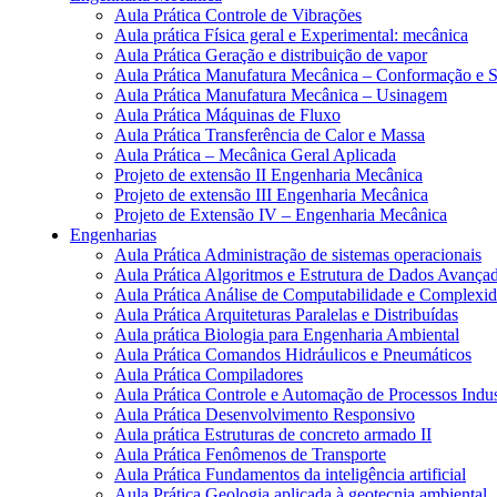
Aula Prática Controle de Vibrações
Aula prática Física geral e Experimental: mecânica
Aula Prática Geração e distribuição de vapor
Aula Prática Manufatura Mecânica – Conformação e 
Aula Prática Manufatura Mecânica – Usinagem
Aula Prática Máquinas de Fluxo
Aula Prática Transferência de Calor e Massa
Aula Prática – Mecânica Geral Aplicada
Projeto de extensão II Engenharia Mecânica
Projeto de extensão III Engenharia Mecânica
Projeto de Extensão IV – Engenharia Mecânica
Engenharias
Aula Prática Administração de sistemas operacionais
Aula Prática Algoritmos e Estrutura de Dados Avança
Aula Prática Análise de Computabilidade e Complexid
Aula Prática Arquiteturas Paralelas e Distribuídas
Aula prática Biologia para Engenharia Ambiental
Aula Prática Comandos Hidráulicos e Pneumáticos
Aula Prática Compiladores
Aula Prática Controle e Automação de Processos Indus
Aula Prática Desenvolvimento Responsivo
Aula prática Estruturas de concreto armado II
Aula Prática Fenômenos de Transporte
Aula Prática Fundamentos da inteligência artificial
Aula Prática Geologia aplicada à geotecnia ambiental