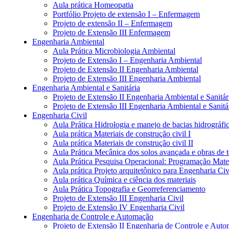
Aula prática Homeopatia
Portfólio Projeto de extensão I – Enfermagem
Projeto de extensão II – Enfermagem
Projeto de Extensão III Enfermagem
Engenharia Ambiental
Aula Prática Microbiologia Ambiental
Projeto de Extensão I – Engenharia Ambiental
Projeto de Extensão II Engenharia Ambiental
Projeto de Extensão III Engenharia Ambiental
Engenharia Ambiental e Sanitária
Projeto de Extensão II Engenharia Ambiental e Sanitár
Projeto de Extensão III Engenharia Ambiental e Sanitá
Engenharia Civil
Aula Prática Hidrologia e manejo de bacias hidrográfi
Aula prática Materiais de construção civil I
Aula prática Materiais de construção civil II
Aula Prática Mecânica dos solos avançada e obras de t
Aula Prática Pesquisa Operacional: Programação Mat
Aula prática Projeto arquitetônico para Engenharia Civ
Aula prática Química e ciência dos materiais
Aula Prática Topografia e Georreferenciamento
Projeto de Extensão III Engenharia Civil
Projeto de Extensão IV Engenharia Civil
Engenharia de Controle e Automação
Projeto de Extensão II Engenharia de Controle e Aut