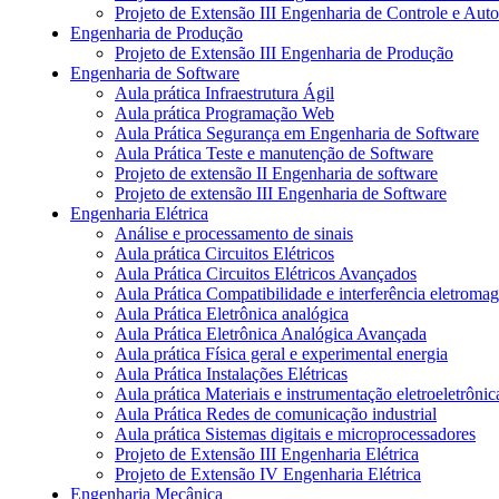
Projeto de Extensão III Engenharia de Controle e Au
Engenharia de Produção
Projeto de Extensão III Engenharia de Produção
Engenharia de Software
Aula prática Infraestrutura Ágil
Aula prática Programação Web
Aula Prática Segurança em Engenharia de Software
Aula Prática Teste e manutenção de Software
Projeto de extensão II Engenharia de software
Projeto de extensão III Engenharia de Software
Engenharia Elétrica
Análise e processamento de sinais
Aula prática Circuitos Elétricos
Aula Prática Circuitos Elétricos Avançados
Aula Prática Compatibilidade e interferência eletromag
Aula Prática Eletrônica analógica
Aula Prática Eletrônica Analógica Avançada
Aula prática Física geral e experimental energia
Aula Prática Instalações Elétricas
Aula prática Materiais e instrumentação eletroeletrônic
Aula Prática Redes de comunicação industrial
Aula prática Sistemas digitais e microprocessadores
Projeto de Extensão III Engenharia Elétrica
Projeto de Extensão IV Engenharia Elétrica
Engenharia Mecânica