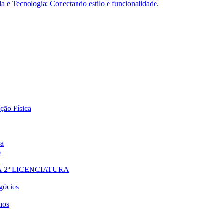
 e Tecnologia: Conectando estilo e funcionalidade.
ção Física
ra
o
a
 2ª LICENCIATURA
gócios
ios