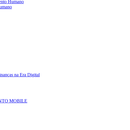
mento Humano
 humano
inanças na Era Digital
NTO MOBILE