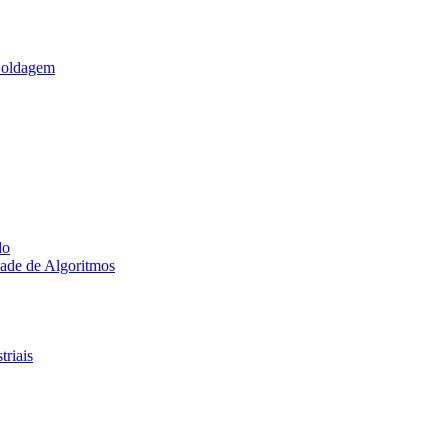
Soldagem
do
ade de Algoritmos
triais