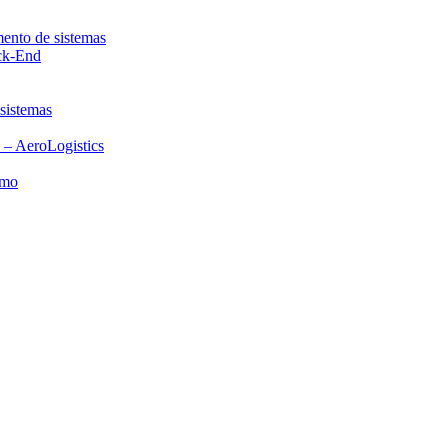
mento de sistemas
ack-End
 sistemas
 – AeroLogistics
smo