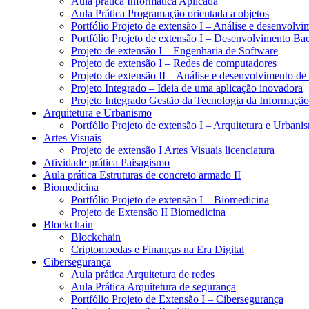
Aula prática Informática Aplicada
Aula Prática Programação orientada a objetos
Portfólio Projeto de extensão I – Análise e desenvolvi
Portfólio Projeto de extensão I – Desenvolvimento B
Projeto de extensão I – Engenharia de Software
Projeto de extensão I – Redes de computadores
Projeto de extensão II – Análise e desenvolvimento de
Projeto Integrado – Ideia de uma aplicação inovadora
Projeto Integrado Gestão da Tecnologia da Informação
Arquitetura e Urbanismo
Portfólio Projeto de extensão I – Arquitetura e Urbani
Artes Visuais
Projeto de extensão I Artes Visuais licenciatura
Atividade prática Paisagismo
Aula prática Estruturas de concreto armado II
Biomedicina
Portfólio Projeto de extensão I – Biomedicina
Projeto de Extensão II Biomedicina
Blockchain
Blockchain
Criptomoedas e Finanças na Era Digital
Cibersegurança
Aula prática Arquitetura de redes
Aula Prática Arquitetura de segurança
Portfólio Projeto de Extensão I – Cibersegurança