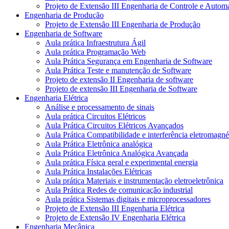
Projeto de Extensão III Engenharia de Controle e Autom
Engenharia de Produção
Projeto de Extensão III Engenharia de Produção
Engenharia de Software
Aula prática Infraestrutura Ágil
Aula prática Programação Web
Aula Prática Segurança em Engenharia de Software
Aula Prática Teste e manutenção de Software
Projeto de extensão II Engenharia de software
Projeto de extensão III Engenharia de Software
Engenharia Elétrica
Análise e processamento de sinais
Aula prática Circuitos Elétricos
Aula Prática Circuitos Elétricos Avançados
Aula Prática Compatibilidade e interferência eletromagné
Aula Prática Eletrônica analógica
Aula Prática Eletrônica Analógica Avançada
Aula prática Física geral e experimental energia
Aula Prática Instalações Elétricas
Aula prática Materiais e instrumentação eletroeletrônica
Aula Prática Redes de comunicação industrial
Aula prática Sistemas digitais e microprocessadores
Projeto de Extensão III Engenharia Elétrica
Projeto de Extensão IV Engenharia Elétrica
Engenharia Mecânica