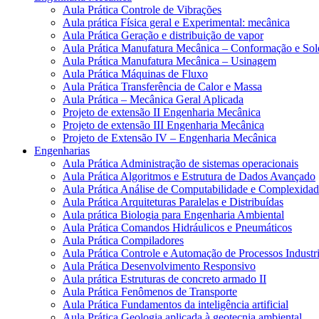
Aula Prática Controle de Vibrações
Aula prática Física geral e Experimental: mecânica
Aula Prática Geração e distribuição de vapor
Aula Prática Manufatura Mecânica – Conformação e So
Aula Prática Manufatura Mecânica – Usinagem
Aula Prática Máquinas de Fluxo
Aula Prática Transferência de Calor e Massa
Aula Prática – Mecânica Geral Aplicada
Projeto de extensão II Engenharia Mecânica
Projeto de extensão III Engenharia Mecânica
Projeto de Extensão IV – Engenharia Mecânica
Engenharias
Aula Prática Administração de sistemas operacionais
Aula Prática Algoritmos e Estrutura de Dados Avançado
Aula Prática Análise de Computabilidade e Complexidad
Aula Prática Arquiteturas Paralelas e Distribuídas
Aula prática Biologia para Engenharia Ambiental
Aula Prática Comandos Hidráulicos e Pneumáticos
Aula Prática Compiladores
Aula Prática Controle e Automação de Processos Industri
Aula Prática Desenvolvimento Responsivo
Aula prática Estruturas de concreto armado II
Aula Prática Fenômenos de Transporte
Aula Prática Fundamentos da inteligência artificial
Aula Prática Geologia aplicada à geotecnia ambiental