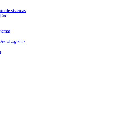
nto de sistemas
-End
stemas
 AeroLogistics
o