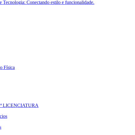
Tecnologia: Conectando estilo e funcionalidade.
o Física
ª LICENCIATURA
cios
s