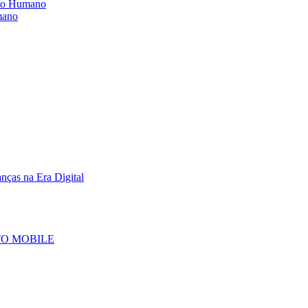
nto Humano
mano
nças na Era Digital
TO MOBILE