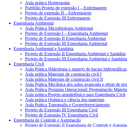
Aula prática Homeopatia
Portfólio Projeto de extensão I – Enfermagem
Projeto de extensão II – Enfermagem
Projeto de Extensão III Enfermagem
Engenharia Ambiental
Aula Prática Microbiologia Ambiental
Projeto de Extensão I – Engenharia Ambiental
Projeto de Extensão II Engenharia Ambiental
Projeto de Extensão III Engenharia Ambiental
Engenharia Ambiental e Sanitária
Projeto de Extensão II Engenharia Ambiental e Sanitária
Projeto de Extensão III Engenharia Ambiental e Sanitária
Engenharia Civil
Aula Prática Hidrologia e manejo de bacias hidrográficas
Aula prática Materiais de construção civil I
Aula prática Materiais de construção civil II
Aula Prática Mecânica dos solos avançada e obras de ter
Aula Prática Pesquisa Operacional: Programação Matemá
Aula prática Projeto arquitetônico para Engenharia Civil
Aula prática Química e ciência dos materiais
Aula Prática Topografia e Georreferenciamento
Projeto de Extensão III Engenharia Civil
Projeto de Extensão IV Engenharia Civil
Engenharia de Controle e Automação
Projeto de Extensão II Engenharia de Controle e Autom