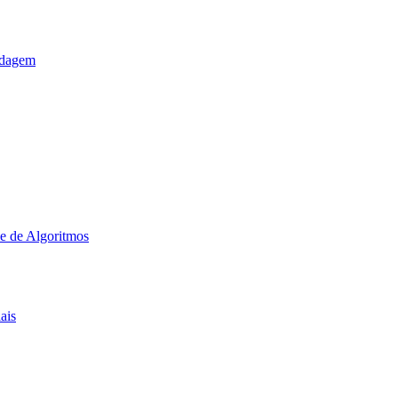
ldagem
e de Algoritmos
ais