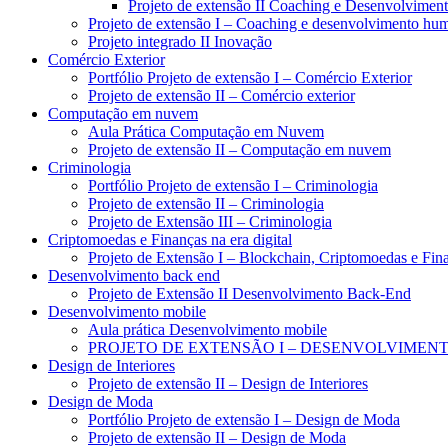
Projeto de extensão II Coaching e Desenvolvime
Projeto de extensão I – Coaching e desenvolvimento hu
Projeto integrado II Inovação
Comércio Exterior
Portfólio Projeto de extensão I – Comércio Exterior
Projeto de extensão II – Comércio exterior
Computação em nuvem
Aula Prática Computação em Nuvem
Projeto de extensão II – Computação em nuvem
Criminologia
Portfólio Projeto de extensão I – Criminologia
Projeto de extensão II – Criminologia
Projeto de Extensão III – Criminologia
Criptomoedas e Finanças na era digital
Projeto de Extensão I – Blockchain, Criptomoedas e Fina
Desenvolvimento back end
Projeto de Extensão II Desenvolvimento Back-End
Desenvolvimento mobile
Aula prática Desenvolvimento mobile
PROJETO DE EXTENSÃO I – DESENVOLVIMEN
Design de Interiores
Projeto de extensão II – Design de Interiores
Design de Moda
Portfólio Projeto de extensão I – Design de Moda
Projeto de extensão II – Design de Moda