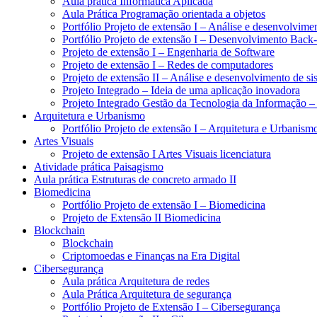
Aula prática Informática Aplicada
Aula Prática Programação orientada a objetos
Portfólio Projeto de extensão I – Análise e desenvolvime
Portfólio Projeto de extensão I – Desenvolvimento Back
Projeto de extensão I – Engenharia de Software
Projeto de extensão I – Redes de computadores
Projeto de extensão II – Análise e desenvolvimento de si
Projeto Integrado – Ideia de uma aplicação inovadora
Projeto Integrado Gestão da Tecnologia da Informação –
Arquitetura e Urbanismo
Portfólio Projeto de extensão I – Arquitetura e Urbanism
Artes Visuais
Projeto de extensão I Artes Visuais licenciatura
Atividade prática Paisagismo
Aula prática Estruturas de concreto armado II
Biomedicina
Portfólio Projeto de extensão I – Biomedicina
Projeto de Extensão II Biomedicina
Blockchain
Blockchain
Criptomoedas e Finanças na Era Digital
Cibersegurança
Aula prática Arquitetura de redes
Aula Prática Arquitetura de segurança
Portfólio Projeto de Extensão I – Cibersegurança