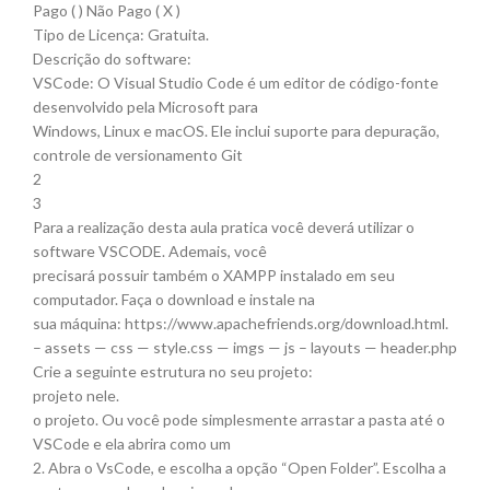
Pago ( ) Não Pago ( X )
Tipo de Licença: Gratuita.
Descrição do software:
VSCode: O Visual Studio Code é um editor de código-fonte
desenvolvido pela Microsoft para
Windows, Linux e macOS. Ele inclui suporte para depuração,
controle de versionamento Git
2
3
Para a realização desta aula pratica você deverá utilizar o
software VSCODE. Ademais, você
precisará possuir também o XAMPP instalado em seu
computador. Faça o download e instale na
sua máquina: https://www.apachefriends.org/download.html.
– assets — css — style.css — imgs — js – layouts — header.php
Crie a seguinte estrutura no seu projeto:
projeto nele.
o projeto. Ou você pode simplesmente arrastar a pasta até o
VSCode e ela abrira como um
2. Abra o VsCode, e escolha a opção “Open Folder”. Escolha a