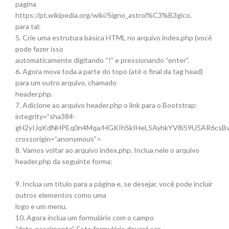
pagina
https://pt.wikipedia.org/wiki/Signo_astrol%C3%B3gico.
para tal:
5. Crie uma estrutura básica HTML no arquivo index.php (você
pode fazer isso
automaticamente digitando “!” e pressionando “enter”.
6. Agora mova toda a parte do topo (até o final da tag head)
para um outro arquivo, chamado
header.php.
7. Adicione ao arquivo header.php o link para o Bootstrap:
integrity=”sha384-
gH2yIJqKdNHPEq0n4Mqa/HGKIhSkIHeL5AyhkYV8i59U5AR6csBv
crossorigin=”anonymous”>
8. Vamos voltar ao arquivo index.php. Inclua nele o arquivo
header.php da seguinte forma:
9. Inclua um título para a página e, se desejar, você pode incluir
outros elementos como uma
logo e um menu.
10. Agora inclua um formulário com o campo
“data_nascimento”. Este formulário deverá ser