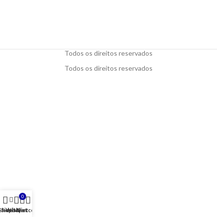
Todos os direitos reservados
Todos os direitos reservados
0
Shop
Sidebar
Wishlist
My account
Cart