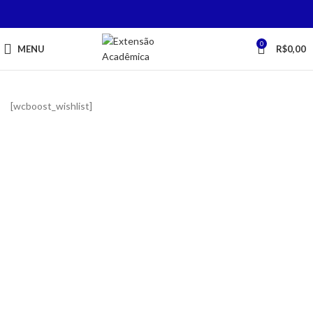
0
MENU
R$
0,00
[wcboost_wishlist]