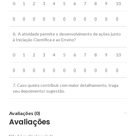
0
1
2
3
4
5
6
7
8
9
10
()
()
()
()
()
()
()
()
()
()
()
6. A atividade permite o desenvolvimento de ações junto
à Iniciação Científica e ao Ensino?
0
1
2
3
4
5
6
7
8
9
10
()
()
()
()
()
()
()
()
()
()
()
7. Caso queira contribuir com maior detalhamento, traga
seu depoimento/ sugestão.
Avaliações (0)
Avaliações