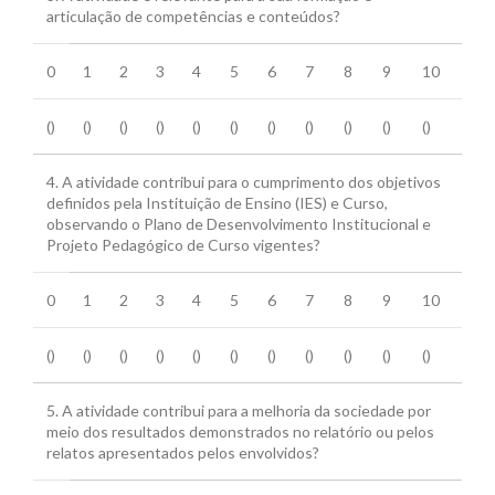
articulação de competências e conteúdos?
0
1
2
3
4
5
6
7
8
9
10
()
()
()
()
()
()
()
()
()
()
()
4. A atividade contribui para o cumprimento dos objetivos
definidos pela Instituição de Ensino (IES) e Curso,
observando o Plano de Desenvolvimento Institucional e
Projeto Pedagógico de Curso vigentes?
0
1
2
3
4
5
6
7
8
9
10
()
()
()
()
()
()
()
()
()
()
()
5. A atividade contribui para a melhoria da sociedade por
meio dos resultados demonstrados no relatório ou pelos
relatos apresentados pelos envolvidos?