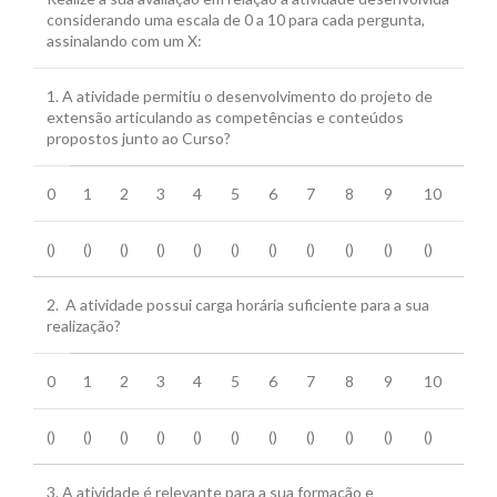
considerando uma escala de 0 a 10 para cada pergunta,
assinalando com um X:
1. A atividade permitiu o desenvolvimento do projeto de
extensão articulando as competências e conteúdos
propostos junto ao Curso?
0
1
2
3
4
5
6
7
8
9
10
()
()
()
()
()
()
()
()
()
()
()
2. A atividade possui carga horária suficiente para a sua
realização?
0
1
2
3
4
5
6
7
8
9
10
()
()
()
()
()
()
()
()
()
()
()
3. A atividade é relevante para a sua formação e