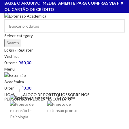
BAIXE O ARQUIVO IMEDIATAMENTE PARA COMPRAS VIA PIX
OU CARTÃO DE CRÉDITO
Select category
Search
Login / Register
Wishlist
0
items
R$
0,00
Menu
0
items
R$
0,00
Click to enlarge
HOME
CATÁLOGO DE PORTFÓLIOS
SOBRE NÓS
PERGUNTAS FREQUENTES
CONTATO