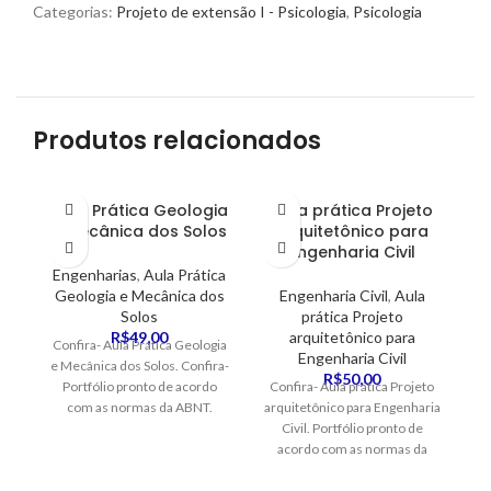
Categorias:
Projeto de extensão I - Psicologia
,
Psicologia
Produtos relacionados
Aula Prática Geologia
Aula prática Projeto
e Mecânica dos Solos
arquitetônico para
P
Engenharia Civil
Engenharias
,
Aula Prática
Geologia e Mecânica dos
Engenharia Civil
,
Aula
Solos
prática Projeto
R$
49,00
arquitetônico para
Confira- Aula Prática Geologia
Engenharia Civil
e Mecânica dos Solos. Confira-
Pr
R$
50,00
Portfólio pronto de acordo
Confira- Aula prática Projeto
G
com as normas da ABNT.
arquitetônico para Engenharia
Venha ter seu conceito
Civil. Portfólio pronto de
AB
excelente
acordo com as normas da
ABNT. Venha ter seu conceito
excelente