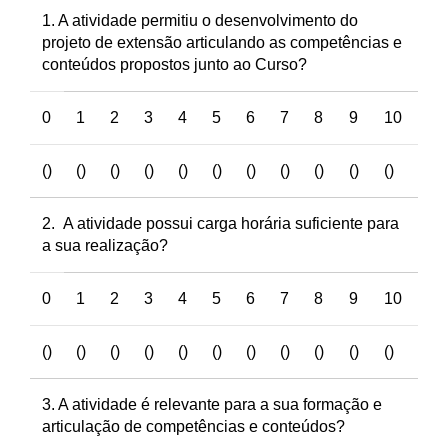
1. A atividade permitiu o desenvolvimento do
projeto de extensão articulando as competências e
conteúdos propostos junto ao Curso?
0
1
2
3
4
5
6
7
8
9
10
()
()
()
()
()
()
()
()
()
()
()
2. A atividade possui carga horária suficiente para
a sua realização?
0
1
2
3
4
5
6
7
8
9
10
()
()
()
()
()
()
()
()
()
()
()
3. A atividade é relevante para a sua formação e
articulação de competências e conteúdos?