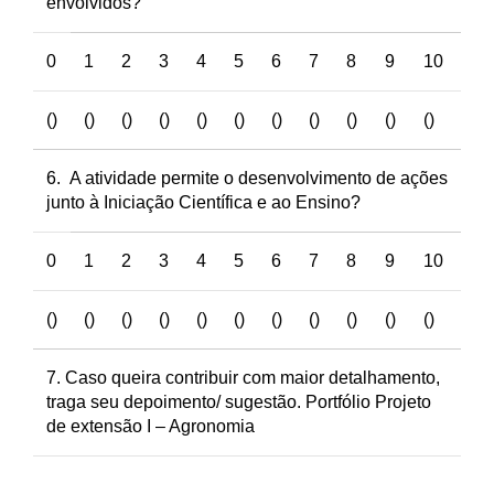
envolvidos
?
0
1
2
3
4
5
6
7
8
9
10
()
()
()
()
()
()
()
()
()
()
()
6. A atividade permite o desenvolvimento de ações
junto à Iniciação Científica e ao Ensino
?
0
1
2
3
4
5
6
7
8
9
10
()
()
()
()
()
()
()
()
()
()
()
7. Caso queira contribuir com maior detalhamento,
traga seu depoimento/ sugestão. Portfólio Projeto
de extensão I – Agronomia