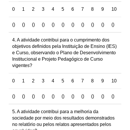
0
1
2
3
4
5
6
7
8
9
10
()
()
()
()
()
()
()
()
()
()
()
4. A atividade contribui para o cumprimento dos
objetivos definidos pela Instituição de Ensino (IES)
e Curso, observando o Plano de Desenvolvimento
Institucional e Projeto Pedagógico de Curso
vigentes?
0
1
2
3
4
5
6
7
8
9
10
()
()
()
()
()
()
()
()
()
()
()
5. A atividade contribui para a melhoria da
sociedade por meio dos resultados demonstrados
no relatório ou pelos relatos apresentados pelos