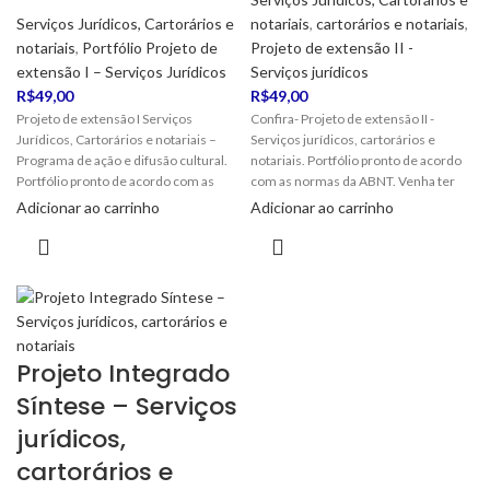
Serviços Jurídicos, Cartorários e
notariais
,
cartorários e notariais
,
notariais
,
Portfólio Projeto de
Projeto de extensão II -
extensão I – Serviços Jurídicos
Serviços jurídicos
R$
49,00
R$
49,00
Projeto de extensão I Serviços
Confira- Projeto de extensão II -
Jurídicos, Cartorários e notariais –
Serviços jurídicos, cartorários e
Programa de ação e difusão cultural.
notariais. Portfólio pronto de acordo
Portfólio pronto de acordo com as
com as normas da ABNT. Venha ter
normas da ABNT.
seu conceito excelente!
Adicionar ao carrinho
Adicionar ao carrinho
Projeto Integrado
Síntese – Serviços
jurídicos,
cartorários e