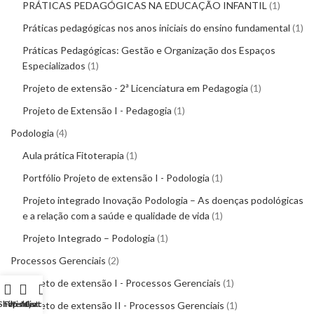
PRÁTICAS PEDAGÓGICAS NA EDUCAÇÃO INFANTIL
1
Práticas pedagógicas nos anos iniciais do ensino fundamental
1
Práticas Pedagógicas: Gestão e Organização dos Espaços
Especializados
1
Projeto de extensão - 2ª Licenciatura em Pedagogia
1
Projeto de Extensão I - Pedagogia
1
Podologia
4
Aula prática Fitoterapia
1
Portfólio Projeto de extensão I - Podologia
1
Projeto integrado Inovação Podologia – As doenças podológicas
e a relação com a saúde e qualidade de vida
1
Projeto Integrado – Podologia
1
Processos Gerenciais
2
Projeto de extensão I - Processos Gerenciais
1
Shop
Filters
Wishlist
My account
Projeto de extensão II - Processos Gerenciais
Cart
1