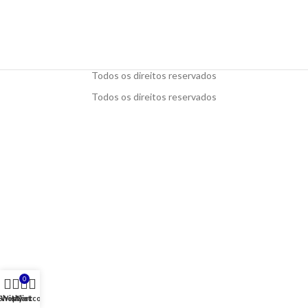
Todos os direitos reservados
Todos os direitos reservados
0
Shop
Wishlist
My account
Cart