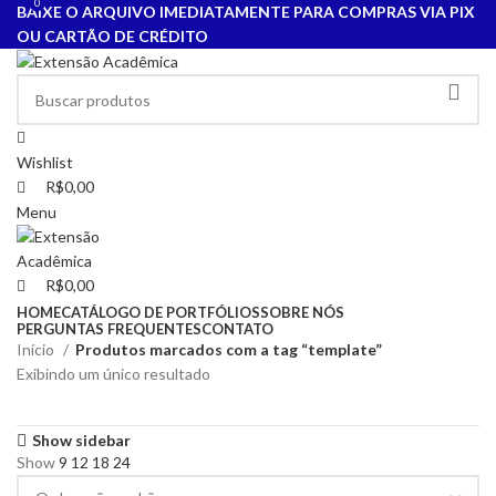
0
0
BAIXE O ARQUIVO IMEDIATAMENTE PARA COMPRAS VIA PIX
OU CARTÃO DE CRÉDITO
Wishlist
R$
0,00
Menu
R$
0,00
HOME
CATÁLOGO DE PORTFÓLIOS
SOBRE NÓS
PERGUNTAS FREQUENTES
CONTATO
Início
Produtos marcados com a tag “template”
Exibindo um único resultado
Show sidebar
Show
9
12
18
24