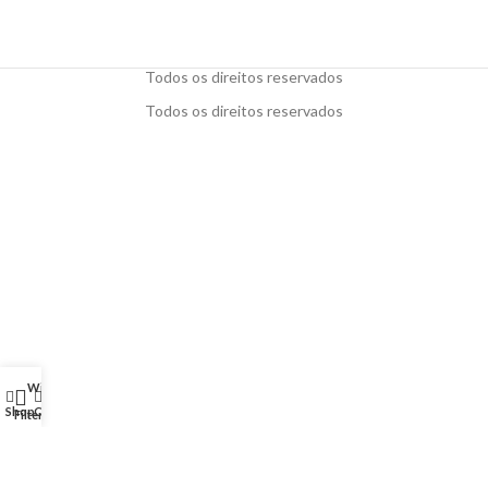
Todos os direitos reservados
Todos os direitos reservados
Wishlist
My account
0
Shop
Cart
Filters