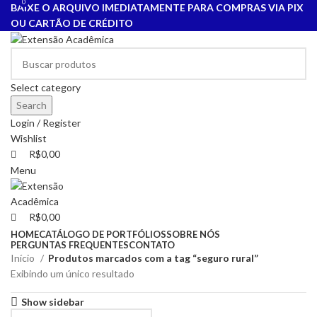
0
0
BAIXE O ARQUIVO IMEDIATAMENTE PARA COMPRAS VIA PIX
OU CARTÃO DE CRÉDITO
Select category
Search
Login / Register
Wishlist
R$
0,00
Menu
R$
0,00
HOME
CATÁLOGO DE PORTFÓLIOS
SOBRE NÓS
PERGUNTAS FREQUENTES
CONTATO
Início
Produtos marcados com a tag “seguro rural”
Exibindo um único resultado
Show sidebar