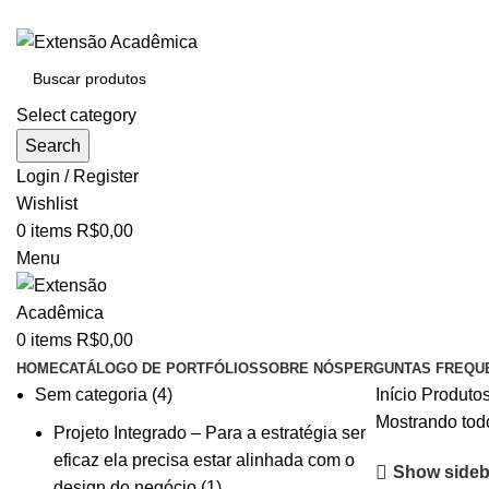
BAIXE O ARQUIVO IMEDIATAMENTE PARA COMPRAS VI
Select category
Search
Login / Register
Wishlist
0
items
R$
0,00
Menu
0
items
R$
0,00
HOME
CATÁLOGO DE PORTFÓLIOS
SOBRE NÓS
PERGUNTAS FREQU
Sem categoria
4
Início
Produtos
Mostrando todo
Projeto Integrado – Para a estratégia ser
eficaz ela precisa estar alinhada com o
Show sideb
design do negócio
1