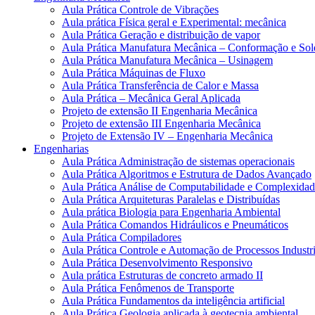
Aula Prática Controle de Vibrações
Aula prática Física geral e Experimental: mecânica
Aula Prática Geração e distribuição de vapor
Aula Prática Manufatura Mecânica – Conformação e So
Aula Prática Manufatura Mecânica – Usinagem
Aula Prática Máquinas de Fluxo
Aula Prática Transferência de Calor e Massa
Aula Prática – Mecânica Geral Aplicada
Projeto de extensão II Engenharia Mecânica
Projeto de extensão III Engenharia Mecânica
Projeto de Extensão IV – Engenharia Mecânica
Engenharias
Aula Prática Administração de sistemas operacionais
Aula Prática Algoritmos e Estrutura de Dados Avançado
Aula Prática Análise de Computabilidade e Complexidad
Aula Prática Arquiteturas Paralelas e Distribuídas
Aula prática Biologia para Engenharia Ambiental
Aula Prática Comandos Hidráulicos e Pneumáticos
Aula Prática Compiladores
Aula Prática Controle e Automação de Processos Industri
Aula Prática Desenvolvimento Responsivo
Aula prática Estruturas de concreto armado II
Aula Prática Fenômenos de Transporte
Aula Prática Fundamentos da inteligência artificial
Aula Prática Geologia aplicada à geotecnia ambiental