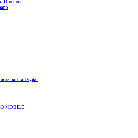
nto Humano
mano
nças na Era Digital
TO MOBILE