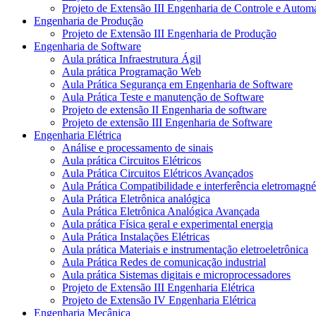
Projeto de Extensão III Engenharia de Controle e Autom
Engenharia de Produção
Projeto de Extensão III Engenharia de Produção
Engenharia de Software
Aula prática Infraestrutura Ágil
Aula prática Programação Web
Aula Prática Segurança em Engenharia de Software
Aula Prática Teste e manutenção de Software
Projeto de extensão II Engenharia de software
Projeto de extensão III Engenharia de Software
Engenharia Elétrica
Análise e processamento de sinais
Aula prática Circuitos Elétricos
Aula Prática Circuitos Elétricos Avançados
Aula Prática Compatibilidade e interferência eletromagné
Aula Prática Eletrônica analógica
Aula Prática Eletrônica Analógica Avançada
Aula prática Física geral e experimental energia
Aula Prática Instalações Elétricas
Aula prática Materiais e instrumentação eletroeletrônica
Aula Prática Redes de comunicação industrial
Aula prática Sistemas digitais e microprocessadores
Projeto de Extensão III Engenharia Elétrica
Projeto de Extensão IV Engenharia Elétrica
Engenharia Mecânica