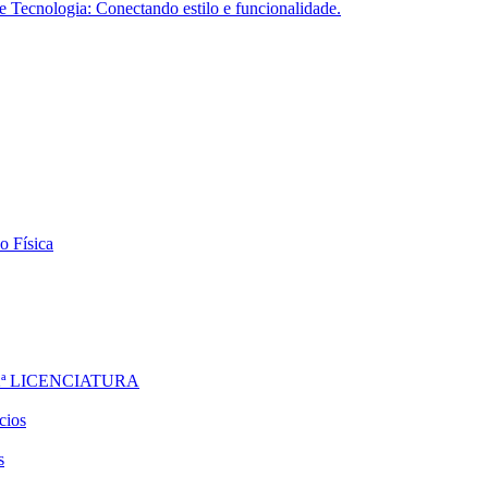
Tecnologia: Conectando estilo e funcionalidade.
o Física
ª LICENCIATURA
cios
s