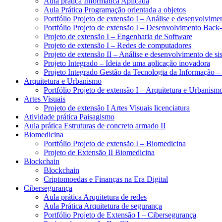
Aula prática Informática Aplicada
Aula Prática Programação orientada a objetos
Portfólio Projeto de extensão I – Análise e desenvolvime
Portfólio Projeto de extensão I – Desenvolvimento Back
Projeto de extensão I – Engenharia de Software
Projeto de extensão I – Redes de computadores
Projeto de extensão II – Análise e desenvolvimento de si
Projeto Integrado – Ideia de uma aplicação inovadora
Projeto Integrado Gestão da Tecnologia da Informação –
Arquitetura e Urbanismo
Portfólio Projeto de extensão I – Arquitetura e Urbanism
Artes Visuais
Projeto de extensão I Artes Visuais licenciatura
Atividade prática Paisagismo
Aula prática Estruturas de concreto armado II
Biomedicina
Portfólio Projeto de extensão I – Biomedicina
Projeto de Extensão II Biomedicina
Blockchain
Blockchain
Criptomoedas e Finanças na Era Digital
Cibersegurança
Aula prática Arquitetura de redes
Aula Prática Arquitetura de segurança
Portfólio Projeto de Extensão I – Cibersegurança