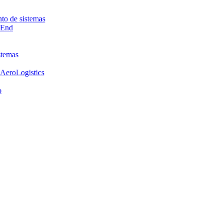
nto de sistemas
-End
stemas
 AeroLogistics
o