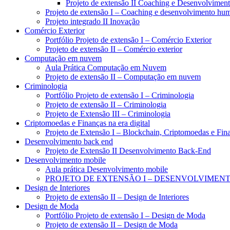
Projeto de extensão II Coaching e Desenvolvime
Projeto de extensão I – Coaching e desenvolvimento hu
Projeto integrado II Inovação
Comércio Exterior
Portfólio Projeto de extensão I – Comércio Exterior
Projeto de extensão II – Comércio exterior
Computação em nuvem
Aula Prática Computação em Nuvem
Projeto de extensão II – Computação em nuvem
Criminologia
Portfólio Projeto de extensão I – Criminologia
Projeto de extensão II – Criminologia
Projeto de Extensão III – Criminologia
Criptomoedas e Finanças na era digital
Projeto de Extensão I – Blockchain, Criptomoedas e Fina
Desenvolvimento back end
Projeto de Extensão II Desenvolvimento Back-End
Desenvolvimento mobile
Aula prática Desenvolvimento mobile
PROJETO DE EXTENSÃO I – DESENVOLVIMEN
Design de Interiores
Projeto de extensão II – Design de Interiores
Design de Moda
Portfólio Projeto de extensão I – Design de Moda
Projeto de extensão II – Design de Moda