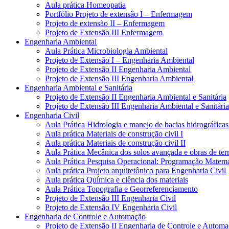
Aula prática Homeopatia
Portfólio Projeto de extensão I – Enfermagem
Projeto de extensão II – Enfermagem
Projeto de Extensão III Enfermagem
Engenharia Ambiental
Aula Prática Microbiologia Ambiental
Projeto de Extensão I – Engenharia Ambiental
Projeto de Extensão II Engenharia Ambiental
Projeto de Extensão III Engenharia Ambiental
Engenharia Ambiental e Sanitária
Projeto de Extensão II Engenharia Ambiental e Sanitária
Projeto de Extensão III Engenharia Ambiental e Sanitária
Engenharia Civil
Aula Prática Hidrologia e manejo de bacias hidrográficas
Aula prática Materiais de construção civil I
Aula prática Materiais de construção civil II
Aula Prática Mecânica dos solos avançada e obras de ter
Aula Prática Pesquisa Operacional: Programação Matemá
Aula prática Projeto arquitetônico para Engenharia Civil
Aula prática Química e ciência dos materiais
Aula Prática Topografia e Georreferenciamento
Projeto de Extensão III Engenharia Civil
Projeto de Extensão IV Engenharia Civil
Engenharia de Controle e Automação
Projeto de Extensão II Engenharia de Controle e Autom