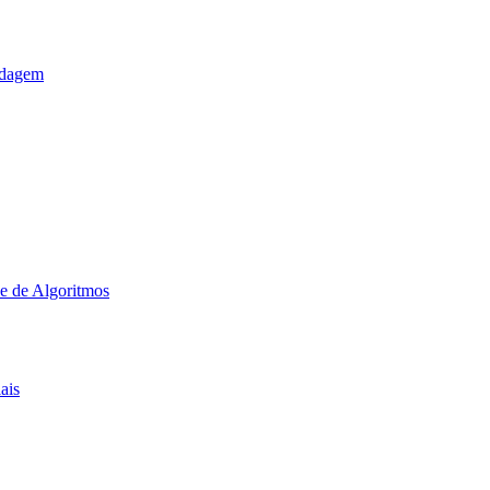
ldagem
e de Algoritmos
ais