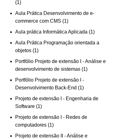
1
1
produto
Aula Prática Desenvolvimento de e-
1
commerce com CMS
1
produto
1
Aula prática Informática Aplicada
1
produto
Aula Prática Programação orientada a
1
objetos
1
produto
Portfólio Projeto de extensão I - Análise e
1
desenvolvimento de sistemas
1
produto
Portfólio Projeto de extensão I -
1
Desenvolvimento Back-End
1
produto
Projeto de extensão I - Engenharia de
1
Software
1
produto
Projeto de extensão I - Redes de
1
computadores
1
produto
Projeto de extensão II - Análise e