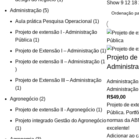
Show
9
12
18
produto
5
Administração
5
produtos
1
Aula prática Pesquisa Operacional
1
produto
Projeto de extensão I - Administração
1
Pública
1
produto
1
Projeto de Extensão I – Administração
1
Projeto de
produto
Projeto de extensão II – Administração
1
Administra
1
produto
Projeto de Extensão III – Administração
Administração
1
1
Administração
produto
R$
49,00
2
Agronegócio
2
Projeto de ext
produtos
1
Projeto de extensão II - Agronegócio
1
Pública. Portf
produto
normas da ABN
Projeto integrado Gestão do Agronegócio
excelente!
1
1
Adicionar ao c
produto
3