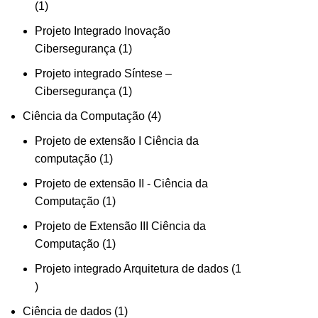
1
1
produto
Projeto Integrado Inovação
1
Cibersegurança
1
produto
Projeto integrado Síntese –
1
Cibersegurança
1
produto
4
Ciência da Computação
4
produtos
Projeto de extensão I Ciência da
1
computação
1
produto
Projeto de extensão II - Ciência da
1
Computação
1
produto
Projeto de Extensão III Ciência da
1
Computação
1
produto
Projeto integrado Arquitetura de dados
1
1
produto
1
Ciência de dados
1