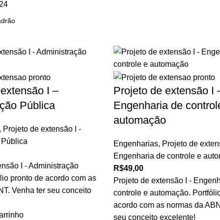
24
 extensão I –
Projeto de extensão I 
ção Pública
Engenharia de control
automação
,
Projeto de extensão I -
 Pública
Engenharias
,
Projeto de extens
Engenharia de controle e aut
ensão I - Administração
R$
49,00
ólio pronto de acordo com as
Projeto de extensão I - Engenh
T. Venha ter seu conceito
controle e automação. Portfóli
acordo com as normas da ABN
arrinho
seu conceito excelente!