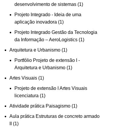
1
desenvolvimento de sistemas
1
produto
Projeto Integrado - Ideia de uma
1
aplicação inovadora
1
produto
Projeto Integrado Gestão da Tecnologia
1
da Informação – AeroLogistics
1
produto
1
Arquitetura e Urbanismo
1
produto
Portfólio Projeto de extensão I -
1
Arquitetura e Urbanismo
1
produto
1
Artes Visuais
1
produto
Projeto de extensão I Artes Visuais
1
licenciatura
1
produto
1
Atividade prática Paisagismo
1
produto
Aula prática Estruturas de concreto armado
1
II
1
produto