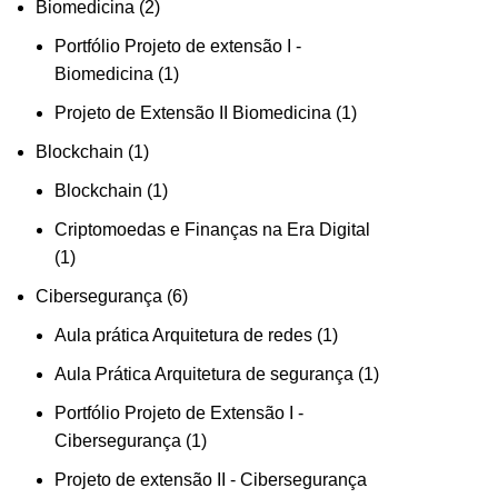
2
Biomedicina
2
produtos
Portfólio Projeto de extensão I -
1
Biomedicina
1
produto
1
Projeto de Extensão II Biomedicina
1
produto
1
Blockchain
1
produto
1
Blockchain
1
produto
Criptomoedas e Finanças na Era Digital
1
1
produto
6
Cibersegurança
6
produtos
1
Aula prática Arquitetura de redes
1
produto
1
Aula Prática Arquitetura de segurança
1
produto
Portfólio Projeto de Extensão I -
1
Cibersegurança
1
produto
Projeto de extensão II - Cibersegurança