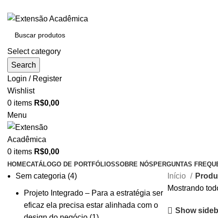
BAIXE O ARQUIVO IMEDIATAMENTE PARA COMPRAS VI
Select category
Search
Login / Register
Wishlist
0
items
R$
0,00
Menu
0
items
R$
0,00
HOME
CATÁLOGO DE PORTFÓLIOS
SOBRE NÓS
PERGUNTAS FREQU
4
Sem categoria
4
Início
Produ
produtos
Mostrando todo
Projeto Integrado – Para a estratégia ser
eficaz ela precisa estar alinhada com o
Show sideb
1
design do negócio
1