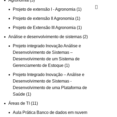
Agronomia
3
produtos
1
Projeto de extensão I - Agronomia
1
produto
1
Projeto de extensão II Agronomia
1
produto
1
Projeto de Extensão III Agronomia
1
produto
2
Análise e desenvolvimento de sistemas
2
produtos
Projeto integrado Inovação Análise e
Desenvolvimento de Sistemas –
Desenvolvimento de um Sistema de
1
Gerenciamento de Estoque
1
produto
Projeto Integrado Inovação – Análise e
Desenvolvimento de Sistemas -
Desenvolvimento de uma Plataforma de
1
Saúde
1
produto
11
Áreas de TI
11
produtos
Aula Prática Banco de dados em nuvem