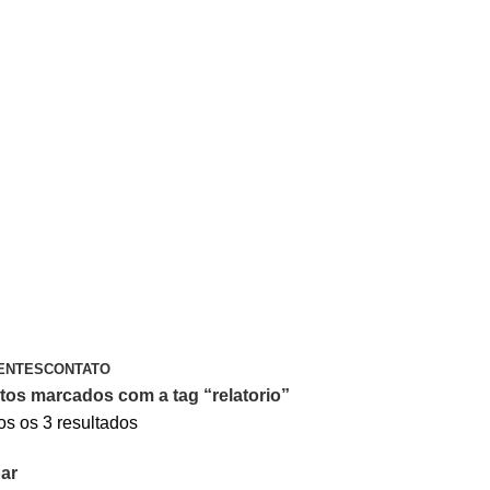
A PIX OU CARTÃO DE CRÉDITO
ENTES
CONTATO
tos marcados com a tag “relatorio”
s os 3 resultados
ar