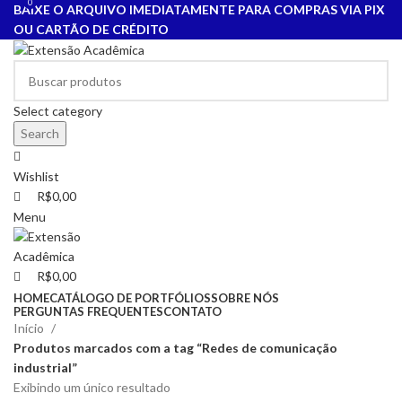
0
0
BAIXE O ARQUIVO IMEDIATAMENTE PARA COMPRAS VIA PIX
OU CARTÃO DE CRÉDITO
Select category
Search
Wishlist
R$
0,00
Menu
R$
0,00
HOME
CATÁLOGO DE PORTFÓLIOS
SOBRE NÓS
PERGUNTAS FREQUENTES
CONTATO
Início
Produtos marcados com a tag “Redes de comunicação
industrial”
Exibindo um único resultado