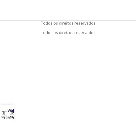
Todos os direitos reservados
Todos os direitos reservados
Wishlist
0
Shop
Cart
My account
Filters