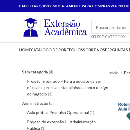
BAIXE O ARQUIVO IMEDIATAMENTE PARA COMPRAS VIA PIX OU
SELECT CATEGORY
HOME
CATÁLOGO DE PORTFÓLIOS
SOBRE NÓS
PERGUNTAS 
Sem categoria
4
Início
Pr
Projeto Integrado – Para a estratégia ser
eficaz ela precisa estar alinhada com o design
do negócio
1
Administração
5
Aula prática Pesquisa Operacional
1
Projeto de extensão I - Administração
Pública
1