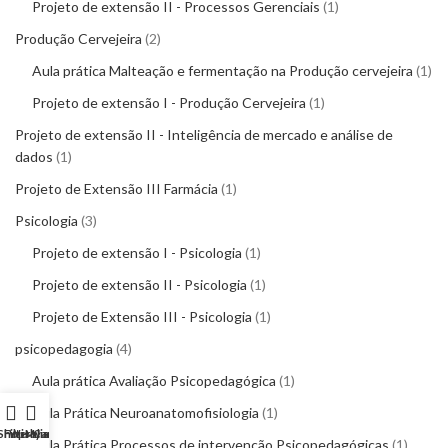
Projeto de extensão II - Processos Gerenciais
1
Produção Cervejeira
2
Aula prática Malteação e fermentação na Produção cervejeira
1
Projeto de extensão I - Produção Cervejeira
1
Projeto de extensão II - Inteligência de mercado e análise de
dados
1
Projeto de Extensão III Farmácia
1
Psicologia
3
Projeto de extensão I - Psicologia
1
Projeto de extensão II - Psicologia
1
Projeto de Extensão III - Psicologia
1
psicopedagogia
4
Aula prática Avaliação Psicopedagógica
1
Aula Prática Neuroanatomofisiologia
1
Shop
Filters
Wishlist
My account
Cart
Aula Prática Processos de intervenção Psicopedagógicas
1