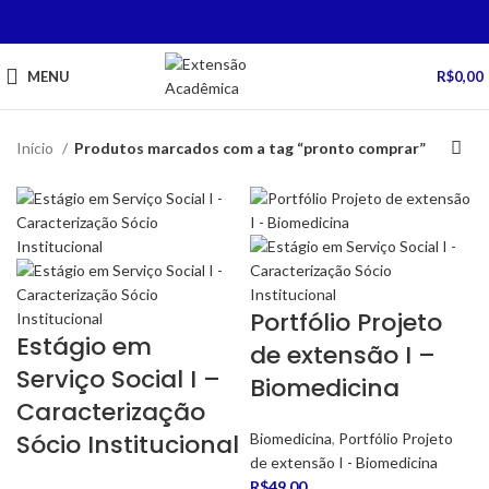
MENU
R$
0,00
Início
Produtos marcados com a tag “pronto comprar”
Portfólio Projeto
Estágio em
de extensão I –
Serviço Social I –
Biomedicina
Caracterização
Sócio Institucional
Biomedicina
,
Portfólio Projeto
de extensão I - Biomedicina
R$
49,00