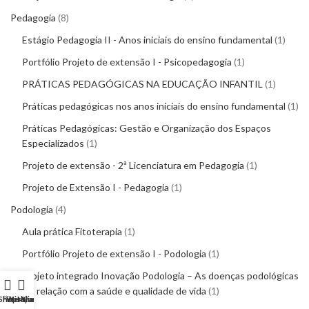
Pedagogia
8
Estágio Pedagogia II - Anos iniciais do ensino fundamental
1
Portfólio Projeto de extensão I - Psicopedagogia
1
PRÁTICAS PEDAGÓGICAS NA EDUCAÇÃO INFANTIL
1
Práticas pedagógicas nos anos iniciais do ensino fundamental
1
Práticas Pedagógicas: Gestão e Organização dos Espaços
Especializados
1
Projeto de extensão - 2ª Licenciatura em Pedagogia
1
Projeto de Extensão I - Pedagogia
1
Podologia
4
Aula prática Fitoterapia
1
Portfólio Projeto de extensão I - Podologia
1
Projeto integrado Inovação Podologia – As doenças podológicas
e a relação com a saúde e qualidade de vida
1
Shop
Filters
Wishlist
My account
Cart