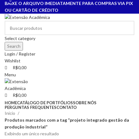
0
0
BAIXE O ARQUIVO IMEDIATAMENTE PARA COMPRAS VIA PIX
OU CARTÃO DE CRÉDITO
Select category
Search
Login / Register
Wishlist
R$
0,00
Menu
R$
0,00
HOME
CATÁLOGO DE PORTFÓLIOS
SOBRE NÓS
PERGUNTAS FREQUENTES
CONTATO
Início
Produtos marcados com a tag “projeto integrado gestão da
produção industrial”
Exibindo um único resultado