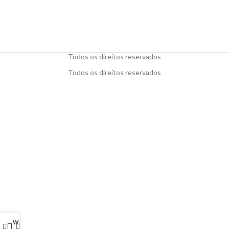
Todos os direitos reservados
Todos os direitos reservados
Wishlist
My account
0