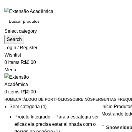
BAIXE O ARQUIVO IMEDIATAMENTE PARA COMPRAS VI
Select category
Search
Login / Register
Wishlist
0
items
R$
0,00
Menu
0
items
R$
0,00
HOME
CATÁLOGO DE PORTFÓLIOS
SOBRE NÓS
PERGUNTAS FREQU
Sem categoria
4
Início
Produtos
Mostrando todo
Projeto Integrado – Para a estratégia ser
eficaz ela precisa estar alinhada com o
Show sideb
design do negócio
1