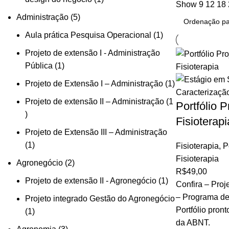
Show
9
12
18
Administração
5
Aula prática Pesquisa Operacional
1
Projeto de extensão I - Administração
Pública
1
Projeto de Extensão I – Administração
1
Projeto de extensão II – Administração
1
Portfólio P
Fisioterapi
Projeto de Extensão III – Administração
1
Fisioterapia
,
P
Fisioterapia
Agronegócio
2
R$
49,00
Projeto de extensão II - Agronegócio
1
Confira – Proj
– Programa de 
Projeto integrado Gestão do Agronegócio
Portfólio pron
1
da ABNT.