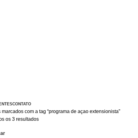
A PIX OU CARTÃO DE CRÉDITO
ENTES
CONTATO
 marcados com a tag “programa de açao extensionista”
s os 3 resultados
ar