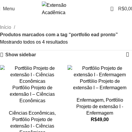
0
Menu
R$
0,0
Início
Produtos marcados com a tag “portfolio ead pronto”
Mostrando todos os 4 resultados
Show sidebar
Portfólio Projeto de
Portfólio Projeto de
extensão I – Enfermagem
extensão I – Ciências
Enfermagem
,
Portfólio
Econômicas
Projeto de extensão I -
Ciências Econômicas
,
Enfermagem
Portfólio Projeto de
R$
49,00
extensão I - Ciências