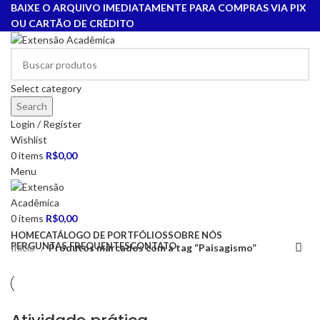
BAIXE O ARQUIVO IMEDIATAMENTE PARA COMPRAS VIA PIX
OU CARTÃO DE CRÉDITO
Select category
Search
Login / Register
Wishlist
0
items
R$
0,00
Menu
0
items
R$
0,00
HOME
CATÁLOGO DE PORTFÓLIOS
SOBRE NÓS
PERGUNTAS FREQUENTES
CONTATO
Início
Produtos marcados com a tag “Paisagismo”