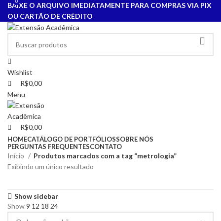
0
0
BAIXE O ARQUIVO IMEDIATAMENTE PARA COMPRAS VIA PIX
OU CARTÃO DE CRÉDITO
Wishlist
R$
0,00
Menu
R$
0,00
HOME
CATÁLOGO DE PORTFÓLIOS
SOBRE NÓS
PERGUNTAS FREQUENTES
CONTATO
Início
Produtos marcados com a tag “metrologia”
Exibindo um único resultado
Show sidebar
Show
9
12
18
24