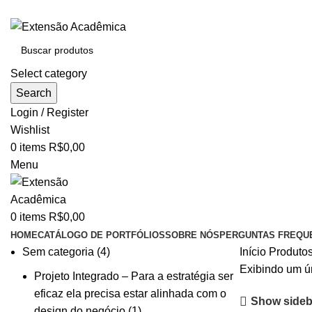
BAIXE O ARQUIVO IMEDIATAMENTE PARA COMPRAS VI
Select category
Search
Login / Register
Wishlist
0
items
R$
0,00
Menu
0
items
R$
0,00
HOME
CATÁLOGO DE PORTFÓLIOS
SOBRE NÓS
PERGUNTAS FREQU
Sem categoria
4
Início
Produtos
Exibindo um ú
Projeto Integrado – Para a estratégia ser
eficaz ela precisa estar alinhada com o
Show sideb
design do negócio
1