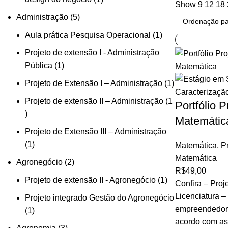
Show
9
12
18
Administração
5
Aula prática Pesquisa Operacional
1
Projeto de extensão I - Administração
Pública
1
Projeto de Extensão I – Administração
1
Projeto de extensão II – Administração
1
Portfólio P
Matemátic
Projeto de Extensão III – Administração
1
Matemática
,
Pr
Matemática
Agronegócio
2
R$
49,00
Projeto de extensão II - Agronegócio
1
Confira – Proj
Licenciatura 
Projeto integrado Gestão do Agronegócio
empreendedoris
1
acordo com as