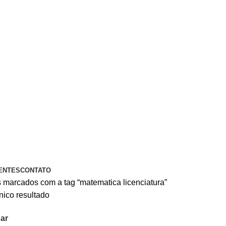
A PIX OU CARTÃO DE CRÉDITO
ENTES
CONTATO
 marcados com a tag “matematica licenciatura”
nico resultado
ar