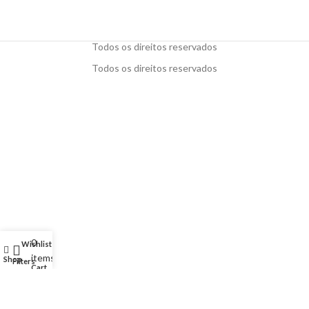
Todos os direitos reservados
Todos os direitos reservados
0
Wishlist
My account
items
Shop
Filters
Cart