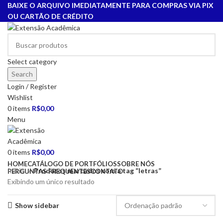
BAIXE O ARQUIVO IMEDIATAMENTE PARA COMPRAS VIA PIX
OU CARTÃO DE CRÉDITO
Select category
Search
Login / Register
Wishlist
0
items
R$
0,00
Menu
0
items
R$
0,00
HOME
CATÁLOGO DE PORTFÓLIOS
SOBRE NÓS
Início
Produtos marcados com a tag “letras”
PERGUNTAS FREQUENTES
CONTATO
Exibindo um único resultado
Show sidebar