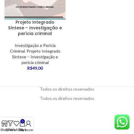
Projeto Integrado
Síntese – Investigação e
perícia criminal
Investigação e Perícia
Criminal
,
Projeto Integrado
Síntese – Investigação e
perícia criminal
R$
49,00
Todos os direitos reservados
Todos os direitos reservados
0
Shop
Filters
Wishlist
Cart
My account