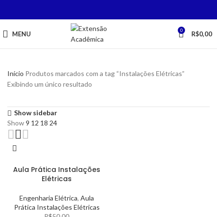
0
MENU
R$
0,00
Início
Produtos marcados com a tag “Instalações Elétricas”
Exibindo um único resultado
Show sidebar
Show
9
12
18
24
Aula Prática Instalações
Elétricas
Engenharia Elétrica
,
Aula
Prática Instalações Elétricas
R$
50,00