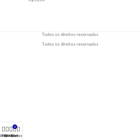
Todos os direitos reservados
Todos os direitos reservados
0
Shop
Filters
Wishlist
My account
Cart