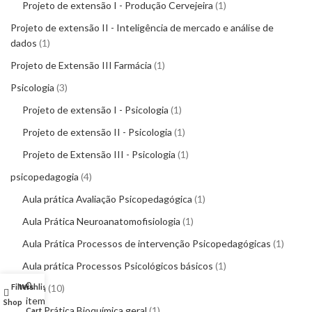
Projeto de extensão I - Produção Cervejeira
1
Projeto de extensão II - Inteligência de mercado e análise de
dados
1
Projeto de Extensão III Farmácia
1
Psicologia
3
Projeto de extensão I - Psicologia
1
Projeto de extensão II - Psicologia
1
Projeto de Extensão III - Psicologia
1
psicopedagogia
4
Aula prática Avaliação Psicopedagógica
1
Aula Prática Neuroanatomofisiologia
1
Aula Prática Processos de intervenção Psicopedagógicas
1
Aula prática Processos Psicológicos básicos
1
0
Filters
Wishlist
My account
Química
10
items
Shop
Aula Prática Bioquímica geral
1
Cart