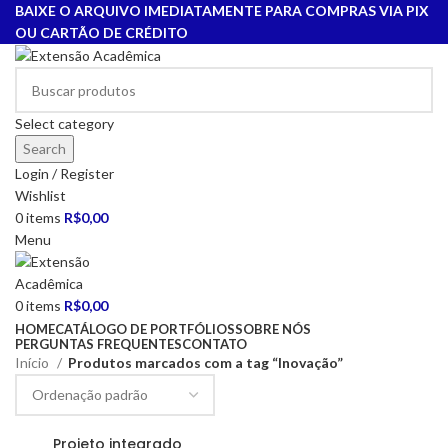
BAIXE O ARQUIVO IMEDIATAMENTE PARA COMPRAS VIA PIX
OU CARTÃO DE CRÉDITO
Select category
Search
Login / Register
Wishlist
0
items
R$
0,00
Menu
0
items
R$
0,00
HOME
CATÁLOGO DE PORTFÓLIOS
SOBRE NÓS
PERGUNTAS FREQUENTES
CONTATO
Início
Produtos marcados com a tag “Inovação”
Projeto integrado