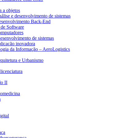
 a objetos
Análise e desenvolvimento de sistemas
 Desenvolvimento Back-End
 de Software
computadores
 desenvolvimento de sistemas
plicação inovadora
logia da Informação – AeroLogistics
Arquitetura e Urbanismo
licenciatura
o II
Biomedicina
a
gital
nça
Cibersegurança