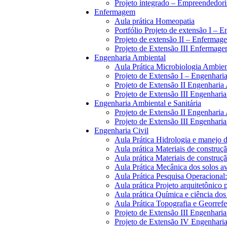
Projeto integrado – Empreendedor
Enfermagem
Aula prática Homeopatia
Portfólio Projeto de extensão I –
Projeto de extensão II – Enfermag
Projeto de Extensão III Enfermag
Engenharia Ambiental
Aula Prática Microbiologia Ambien
Projeto de Extensão I – Engenhari
Projeto de Extensão II Engenharia
Projeto de Extensão III Engenhari
Engenharia Ambiental e Sanitária
Projeto de Extensão II Engenharia 
Projeto de Extensão III Engenharia
Engenharia Civil
Aula Prática Hidrologia e manejo d
Aula prática Materiais de construção
Aula prática Materiais de construção
Aula Prática Mecânica dos solos av
Aula Prática Pesquisa Operaciona
Aula prática Projeto arquitetônico 
Aula prática Química e ciência dos
Aula Prática Topografia e Georref
Projeto de Extensão III Engenharia
Projeto de Extensão IV Engenharia