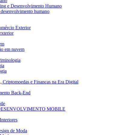
mano
ching e Desenvolvimento Humano
 e desenvolvimento humano
Comércio Exterior
exterior
em
ção em nuvem
riminologia
gia
ogia
, Criptomoedas e Finanças na Era Digital
imento Back-End
ile
 DESENVOLVIMENTO MOBILE
Interiores
Design de Moda