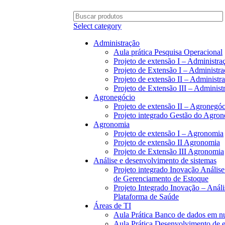
BAIXE O ARQUIVO IMEDIATAMENTE PARA COMPRAS VIA PIX OU CARTÃO
Select category
Administração
Aula prática Pesquisa Operacional
Projeto de extensão I – Administra
Projeto de Extensão I – Administr
Projeto de extensão II – Administr
Projeto de Extensão III – Administ
Agronegócio
Projeto de extensão II – Agronegóc
Projeto integrado Gestão do Agron
Agronomia
Projeto de extensão I – Agronomia
Projeto de extensão II Agronomia
Projeto de Extensão III Agronomia
Análise e desenvolvimento de sistemas
Projeto integrado Inovação Análi
de Gerenciamento de Estoque
Projeto Integrado Inovação – Aná
Plataforma de Saúde
Áreas de TI
Aula Prática Banco de dados em 
Aula Prática Desenvolvimento d