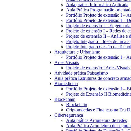
Aula prática Informática Aplicada
Aula Prática Programação orientada
Portfólio Projeto de extensão I – 
Portfólio Projeto de extensão I –
Projeto de extensão I – Engenharia
Projeto de extensão I – Redes de 
Projeto de extensão II – Análise e
Projeto Integrado – Ideia de uma a
Projeto Integrado Gestão da Tecno
Arquitetura e Urbanismo
Portfólio Projeto de extensão I – 
Artes Visuais
Projeto de extensão I Artes Visuais 
Atividade prática Paisagismo
Aula prática Estruturas de concreto armad
Biomedicina
Portfólio Projeto de extensão I – 
Projeto de Extensão II Biomedicin
Blockchain
Blockchain
Criptomoedas e Finanças na Era Di
Cibersegurança
Aula prática Arquitetura de redes
Aula Prática Arquitetura de segura
Portfólio Projeto de Extensão I – 