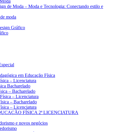
e Moda
sign de Moda – Moda e Tecnologia: Conectando estilo e
n de moda
Design Gráfico
áfico
Especial
edagógica em Educação Física
ísica – Licenciatura
sica Bacharelado
ísica – Bacharelado
Física – Licenciatura
Física – Bacharelado
ísica – Licenciatura
UCAÇÃO FÍSICA 2ª LICENCIATURA
edorismo e novos negócios
dedorismo