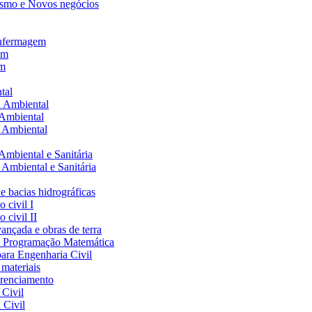
ismo e Novos negócios
 Enfermagem
em
em
tal
a Ambiental
 Ambiental
a Ambiental
Ambiental e Sanitária
 Ambiental e Sanitária
e bacias hidrográficas
 civil I
 civil II
ançada e obras de terra
l: Programação Matemática
para Engenharia Civil
 materiais
erenciamento
 Civil
 Civil