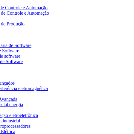
 de Controle e Automação
a de Controle e Automação
a de Produção
aria de Software
e Software
de software
 de Software
vançados
erferência eletromagnética
 Avançada
ental energia
ação eletroeletrônica
 industrial
icroprocessadores
 Elétrica