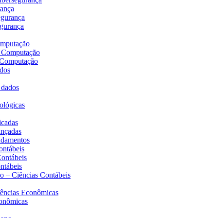
rança
egurança
egurança
computação
da Computação
a Computação
ados
e dados
iológicas
icadas
ançadas
undamentos
ontábeis
Contábeis
ontábeis
do – Ciências Contábeis
Ciências Econômicas
conômicas