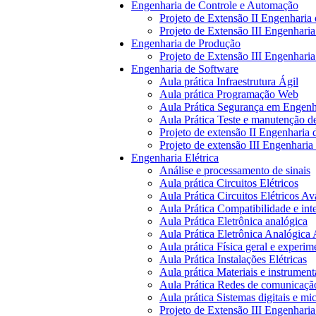
Engenharia de Controle e Automação
Projeto de Extensão II Engenharia
Projeto de Extensão III Engenhari
Engenharia de Produção
Projeto de Extensão III Engenhari
Engenharia de Software
Aula prática Infraestrutura Ágil
Aula prática Programação Web
Aula Prática Segurança em Engenh
Aula Prática Teste e manutenção d
Projeto de extensão II Engenharia 
Projeto de extensão III Engenharia
Engenharia Elétrica
Análise e processamento de sinais
Aula prática Circuitos Elétricos
Aula Prática Circuitos Elétricos A
Aula Prática Compatibilidade e int
Aula Prática Eletrônica analógica
Aula Prática Eletrônica Analógica
Aula prática Física geral e experim
Aula Prática Instalações Elétricas
Aula prática Materiais e instrument
Aula Prática Redes de comunicação
Aula prática Sistemas digitais e m
Projeto de Extensão III Engenharia