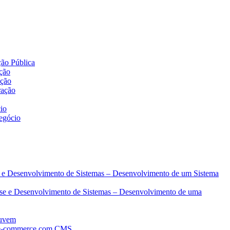
 DE CRÉDITO
ção Pública
ação
ação
ração
io
egócio
se e Desenvolvimento de Sistemas – Desenvolvimento de um Sistema
lise e Desenvolvimento de Sistemas – Desenvolvimento de uma
nuvem
e e-commerce com CMS