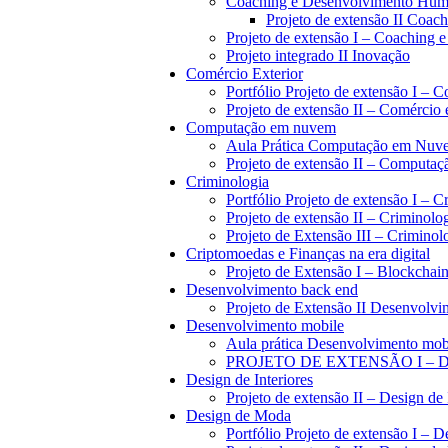
Coaching e Desenvolvimento Hu
Projeto de extensão II Coa
Projeto de extensão I – Coaching
Projeto integrado II Inovação
Comércio Exterior
Portfólio Projeto de extensão I – 
Projeto de extensão II – Comércio 
Computação em nuvem
Aula Prática Computação em Nuv
Projeto de extensão II – Computa
Criminologia
Portfólio Projeto de extensão I – C
Projeto de extensão II – Criminolo
Projeto de Extensão III – Criminol
Criptomoedas e Finanças na era digital
Projeto de Extensão I – Blockchain
Desenvolvimento back end
Projeto de Extensão II Desenvolv
Desenvolvimento mobile
Aula prática Desenvolvimento mob
PROJETO DE EXTENSÃO I –
Design de Interiores
Projeto de extensão II – Design de 
Design de Moda
Portfólio Projeto de extensão I – 