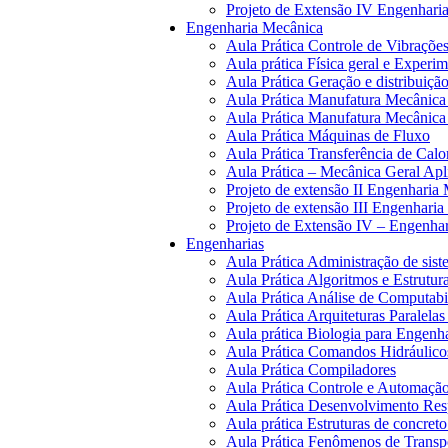
Projeto de Extensão IV Engenharia
Engenharia Mecânica
Aula Prática Controle de Vibraçõe
Aula prática Física geral e Experi
Aula Prática Geração e distribuiçã
Aula Prática Manufatura Mecânic
Aula Prática Manufatura Mecânic
Aula Prática Máquinas de Fluxo
Aula Prática Transferência de Calo
Aula Prática – Mecânica Geral Apl
Projeto de extensão II Engenharia
Projeto de extensão III Engenhari
Projeto de Extensão IV – Engenha
Engenharias
Aula Prática Administração de sist
Aula Prática Algoritmos e Estrutu
Aula Prática Análise de Computab
Aula Prática Arquiteturas Paralelas
Aula prática Biologia para Engenh
Aula Prática Comandos Hidráulico
Aula Prática Compiladores
Aula Prática Controle e Automação 
Aula Prática Desenvolvimento Re
Aula prática Estruturas de concret
Aula Prática Fenômenos de Transp