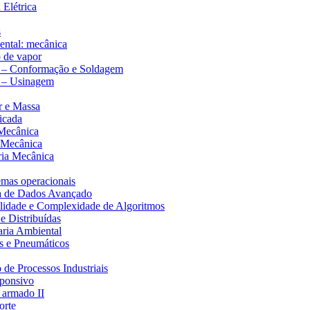
 Elétrica
s
mental: mecânica
o de vapor
a – Conformação e Soldagem
a – Usinagem
r e Massa
icada
 Mecânica
a Mecânica
ria Mecânica
emas operacionais
ra de Dados Avançado
ilidade e Complexidade de Algoritmos
 e Distribuídas
aria Ambiental
s e Pneumáticos
de Processos Industriais
sponsivo
o armado II
orte