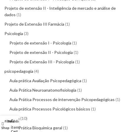
Projeto de extensão II - Inteligência de mercado e análise de
dados
1
Projeto de Extensão III Farmácia
1
Psicologia
3
Projeto de extensão I - Psicologia
1
Projeto de extensão II - Psicologia
1
Projeto de Extensão III - Psicologia
1
psicopedagogia
4
Aula prática Avaliação Psicopedagógica
1
Aula Prática Neuroanatomofisiologia
1
Aula Prática Processos de intervenção Psicopedagógicas
1
Aula prática Processos Psicológicos básicos
1
Química
10
0
Filters
Wishlist
My account
items
Aula Prática Bioquímica geral
1
Shop
Cart