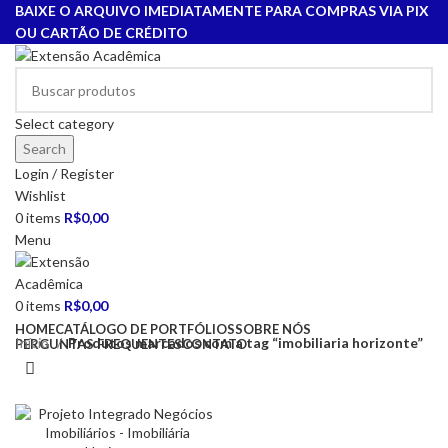
BAIXE O ARQUIVO IMEDIATAMENTE PARA COMPRAS VIA PIX
OU CARTÃO DE CRÉDITO
Select category
Search
Login / Register
Wishlist
0
items
R$
0,00
Menu
0
items
R$
0,00
HOME
CATÁLOGO DE PORTFÓLIOS
SOBRE NÓS
Início
Produtos marcados com a tag “imobiliaria horizonte”
PERGUNTAS FREQUENTES
CONTATO