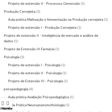
Projeto de extensão II - Processos Gerenciais
1
Produção Cervejeira
2
Aula prática Malteação e fermentação na Produção cervejeira
1
Projeto de extensão I - Produção Cervejeira
1
Projeto de extensão II - Inteligência de mercado e análise de
dados
1
Projeto de Extensão III Farmácia
1
Psicologia
3
Projeto de extensão I - Psicologia
1
Projeto de extensão II - Psicologia
1
Projeto de Extensão III - Psicologia
1
psicopedagogia
4
Aula prática Avaliação Psicopedagógica
1
Aula Prática Neuroanatomofisiologia
1
Shop
Filters
Wishlist
My account
Cart