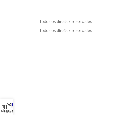
Todos os direitos reservados
Todos os direitos reservados
Wishlist
0
Shop
Cart
My account
Filters