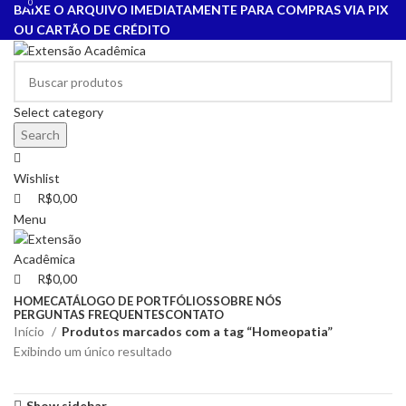
0
0
BAIXE O ARQUIVO IMEDIATAMENTE PARA COMPRAS VIA PIX
OU CARTÃO DE CRÉDITO
Select category
Search
Wishlist
R$
0,00
Menu
R$
0,00
HOME
CATÁLOGO DE PORTFÓLIOS
SOBRE NÓS
PERGUNTAS FREQUENTES
CONTATO
Início
Produtos marcados com a tag “Homeopatia”
Exibindo um único resultado
Show sidebar