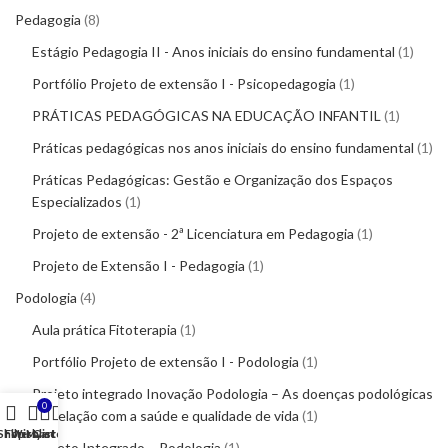
Pedagogia
8
Estágio Pedagogia II - Anos iniciais do ensino fundamental
1
Portfólio Projeto de extensão I - Psicopedagogia
1
PRÁTICAS PEDAGÓGICAS NA EDUCAÇÃO INFANTIL
1
Práticas pedagógicas nos anos iniciais do ensino fundamental
1
Práticas Pedagógicas: Gestão e Organização dos Espaços
Especializados
1
Projeto de extensão - 2ª Licenciatura em Pedagogia
1
Projeto de Extensão I - Pedagogia
1
Podologia
4
Aula prática Fitoterapia
1
Portfólio Projeto de extensão I - Podologia
1
Projeto integrado Inovação Podologia – As doenças podológicas
0
e a relação com a saúde e qualidade de vida
1
Shop
Filters
Wishlist
My account
Cart
Projeto Integrado – Podologia
1