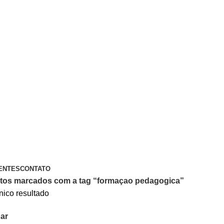
A PIX OU CARTÃO DE CRÉDITO
ENTES
CONTATO
tos marcados com a tag “formaçao pedagogica”
nico resultado
ar