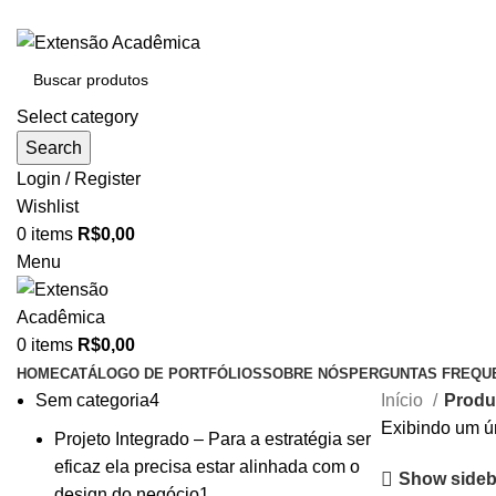
BAIXE O ARQUIVO IMEDIATAMENTE PARA COMPRAS VI
Select category
Search
Login / Register
Wishlist
0
items
R$
0,00
Menu
0
items
R$
0,00
HOME
CATÁLOGO DE PORTFÓLIOS
SOBRE NÓS
PERGUNTAS FREQU
Sem categoria
4
Início
Produ
Exibindo um ú
Projeto Integrado – Para a estratégia ser
eficaz ela precisa estar alinhada com o
Show sideb
design do negócio
1