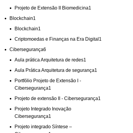
Projeto de Extensão II Biomedicina
1
Blockchain
1
Blockchain
1
Criptomoedas e Finanças na Era Digital
1
Cibersegurança
6
Aula prática Arquitetura de redes
1
Aula Prática Arquitetura de segurança
1
Portfólio Projeto de Extensão I -
Cibersegurança
1
Projeto de extensão II - Cibersegurança
1
Projeto Integrado Inovação
Cibersegurança
1
Projeto integrado Síntese –