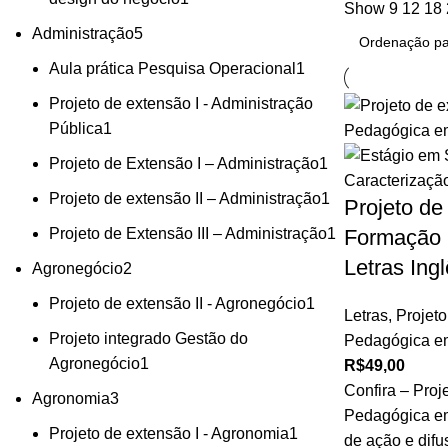
Show
9
12
18
Administração
5
Aula prática Pesquisa Operacional
1
Projeto de extensão I - Administração
Pública
1
Projeto de Extensão I – Administração
1
Projeto de extensão II – Administração
1
Projeto de
Projeto de Extensão III – Administração
1
Formação 
Letras Ing
Agronegócio
2
Projeto de extensão II - Agronegócio
1
Letras
,
Projet
Projeto integrado Gestão do
Pedagógica em
Agronegócio
1
R$
49,00
Confira – Proj
Agronomia
3
Pedagógica em
Projeto de extensão I - Agronomia
1
de ação e difus