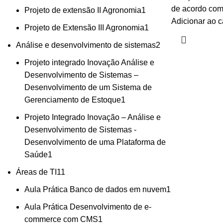
de acordo co
Projeto de extensão II Agronomia
1
Adicionar ao c
Projeto de Extensão III Agronomia
1
Análise e desenvolvimento de sistemas
2
Projeto integrado Inovação Análise e
Desenvolvimento de Sistemas –
Desenvolvimento de um Sistema de
Gerenciamento de Estoque
1
Projeto Integrado Inovação – Análise e
Desenvolvimento de Sistemas -
Desenvolvimento de uma Plataforma de
Saúde
1
Áreas de TI
11
Aula Prática Banco de dados em nuvem
1
Aula Prática Desenvolvimento de e-
commerce com CMS
1