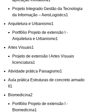
Projeto Integrado Gestão da Tecnologia
da Informação – AeroLogistics
1
Arquitetura e Urbanismo
1
Portfólio Projeto de extensão I -
Arquitetura e Urbanismo
1
Artes Visuais
1
Projeto de extensão I Artes Visuais
licenciatura
1
Atividade prática Paisagismo
1
Aula prática Estruturas de concreto armado
II
1
Biomedicina
2
Portfólio Projeto de extensão I -
Biomedicina
1