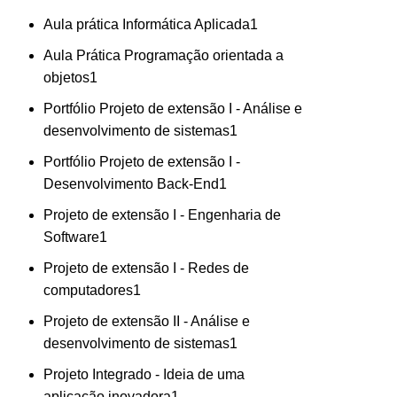
Aula prática Informática Aplicada
1
Aula Prática Programação orientada a
objetos
1
Portfólio Projeto de extensão I - Análise e
desenvolvimento de sistemas
1
Portfólio Projeto de extensão I -
Desenvolvimento Back-End
1
Projeto de extensão I - Engenharia de
Software
1
Projeto de extensão I - Redes de
computadores
1
Projeto de extensão II - Análise e
desenvolvimento de sistemas
1
Projeto Integrado - Ideia de uma
aplicação inovadora
1