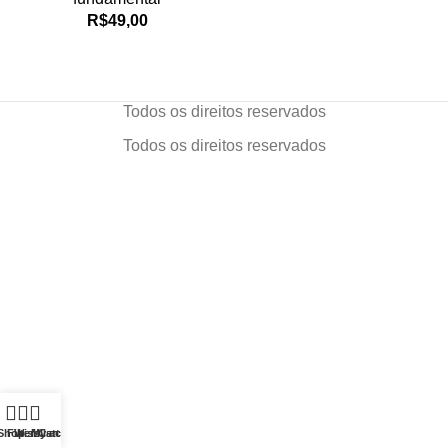
R$
49,00
Todos os direitos reservados
Todos os direitos reservados
Shop
Filters
Wishlist
My account
Cart