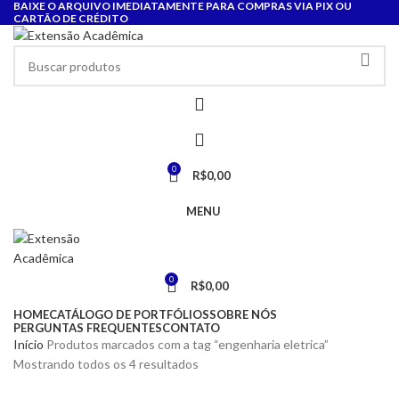
BAIXE O ARQUIVO IMEDIATAMENTE PARA COMPRAS VIA PIX OU
CARTÃO DE CRÉDITO
0
R$
0,00
MENU
0
R$
0,00
HOME
CATÁLOGO DE PORTFÓLIOS
SOBRE NÓS
PERGUNTAS FREQUENTES
CONTATO
Início
Produtos marcados com a tag “engenharia eletrica”
Mostrando todos os 4 resultados