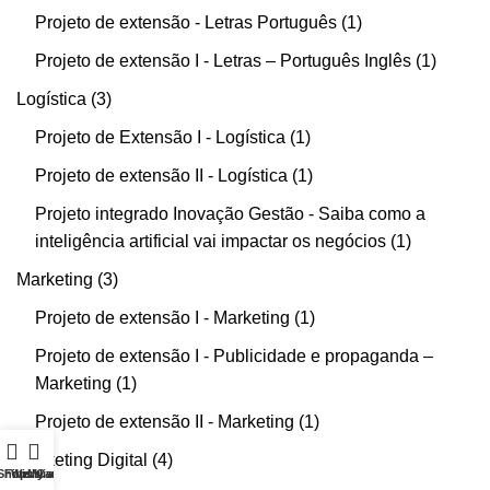
Projeto de extensão - Letras Português
1
Projeto de extensão I - Letras – Português Inglês
1
Logística
3
Projeto de Extensão I - Logística
1
Projeto de extensão II - Logística
1
Projeto integrado Inovação Gestão - Saiba como a
inteligência artificial vai impactar os negócios
1
Marketing
3
Projeto de extensão I - Marketing
1
Projeto de extensão I - Publicidade e propaganda –
Marketing
1
Projeto de extensão II - Marketing
1
Marketing Digital
4
Shop
Filters
Wishlist
My account
Cart