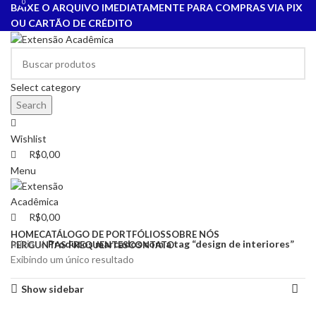
0
0
BAIXE O ARQUIVO IMEDIATAMENTE PARA COMPRAS VIA PIX
OU CARTÃO DE CRÉDITO
Select category
Search
Wishlist
R$
0,00
Menu
R$
0,00
HOME
CATÁLOGO DE PORTFÓLIOS
SOBRE NÓS
Início
Produtos marcados com a tag “design de interiores”
PERGUNTAS FREQUENTES
CONTATO
Exibindo um único resultado
Show sidebar