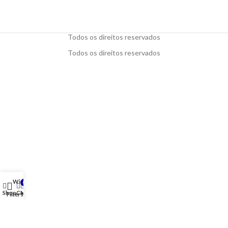
Todos os direitos reservados
Todos os direitos reservados
Wishlist
0
Shop
Cart
My account
Filters