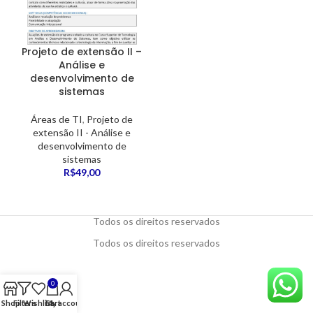
Projeto de extensão II –
Análise e
desenvolvimento de
sistemas
Áreas de TI
,
Projeto de
extensão II - Análise e
desenvolvimento de
sistemas
R$
49,00
Todos os direitos reservados
Todos os direitos reservados
0
Shop
Filters
Wishlist
Cart
My account