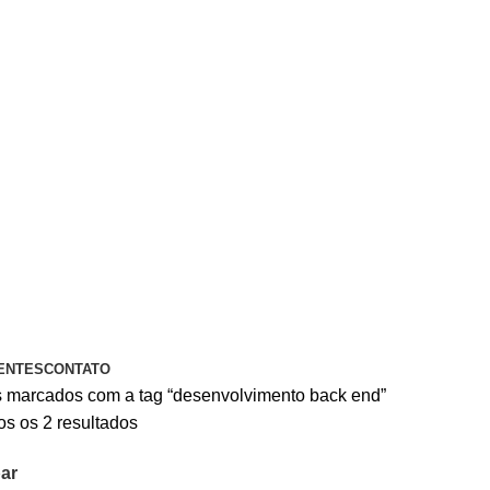
A PIX OU CARTÃO DE CRÉDITO
ENTES
CONTATO
 marcados com a tag “desenvolvimento back end”
s os 2 resultados
ar