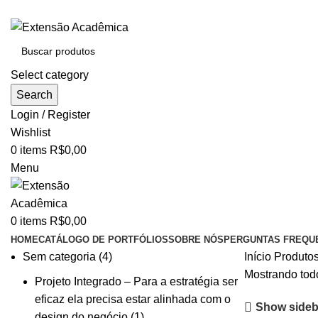
BAIXE O ARQUIVO IMEDIATAMENTE PARA COMPRAS VI
Select category
Search
Login / Register
Wishlist
0
items
R$
0,00
Menu
0
items
R$
0,00
HOME
CATÁLOGO DE PORTFÓLIOS
SOBRE NÓS
PERGUNTAS FREQU
Sem categoria
4
Início
Produtos
Mostrando todo
Projeto Integrado – Para a estratégia ser
eficaz ela precisa estar alinhada com o
Show sideb
design do negócio
1