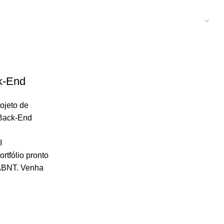
k-End
ojeto de
 Back-End
I
tfólio pronto
ABNT. Venha