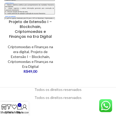
Projeto de Extensão I –
Blockchain,
Criptomoedas e
Finanças na Era Digital
Criptomoedas e Finanças na
era digital
,
Projeto de
Extensão I – Blockchain,
Criptomoedas e Finanças na
Era Digital
R$
49,00
Todos os direitos reservados
Todos os direitos reservados
0
Shop
Filters
Wishlist
Cart
My account