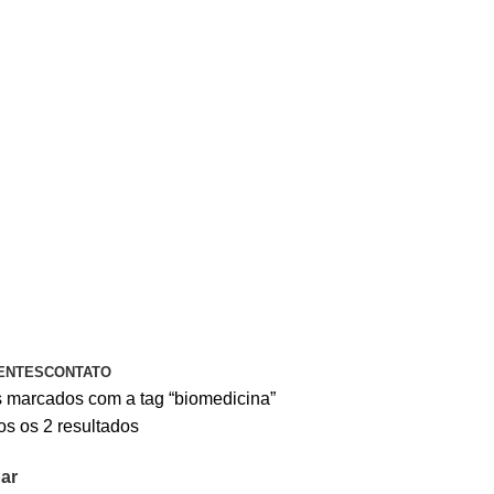
A PIX OU CARTÃO DE CRÉDITO
ENTES
CONTATO
 marcados com a tag “biomedicina”
s os 2 resultados
ar