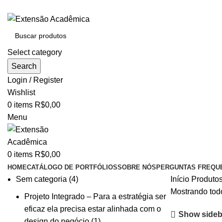
BAIXE O ARQUIVO IMEDIATAMENTE PARA COMPRAS VI
Select category
Search
Login / Register
Wishlist
0
items
R$
0,00
Menu
0
items
R$
0,00
HOME
CATÁLOGO DE PORTFÓLIOS
SOBRE NÓS
PERGUNTAS FREQU
Sem categoria
4
Início
Produtos
Mostrando todo
Projeto Integrado – Para a estratégia ser
eficaz ela precisa estar alinhada com o
Show sideb
design do negócio
1