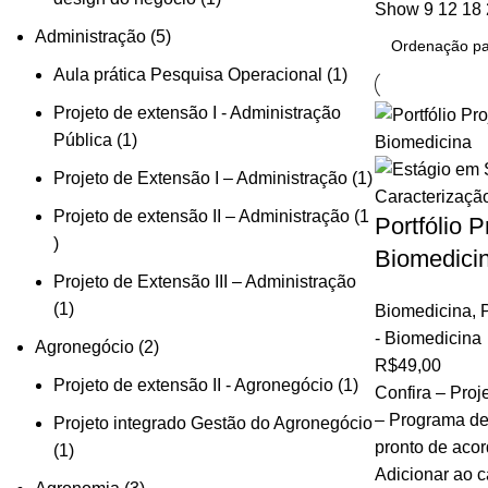
Show
9
12
18
Administração
5
Aula prática Pesquisa Operacional
1
Projeto de extensão I - Administração
Pública
1
Projeto de Extensão I – Administração
1
Projeto de extensão II – Administração
1
Portfólio P
Biomedici
Projeto de Extensão III – Administração
1
Biomedicina
,
P
- Biomedicina
Agronegócio
2
R$
49,00
Projeto de extensão II - Agronegócio
1
Confira – Proj
– Programa de 
Projeto integrado Gestão do Agronegócio
pronto de aco
1
Adicionar ao c