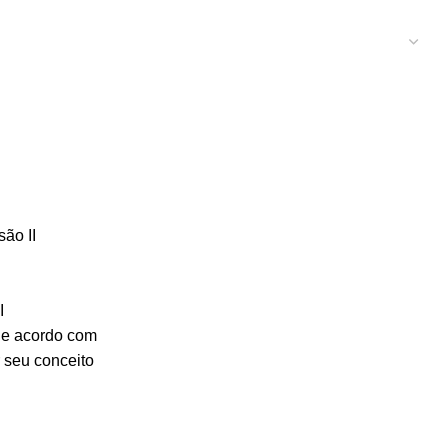
são II
I
 de acordo com
 seu conceito