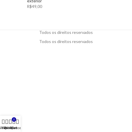
exterior
R$
49,00
Todos os direitos reservados
Todos os direitos reservados
0
Shop
Filters
Wishlist
My account
Cart