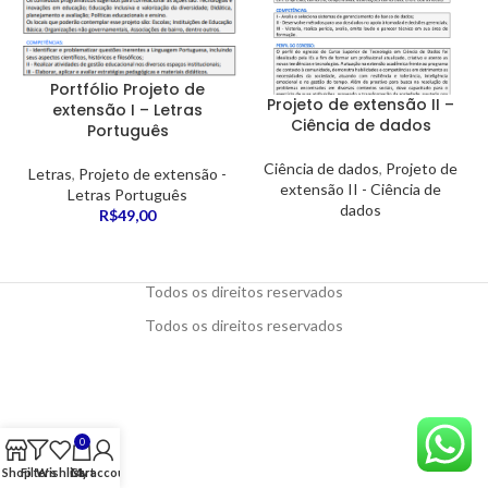
Portfólio Projeto de
Projeto de extensão II –
extensão I – Letras
Ciência de dados
Português
Ciência de dados
,
Projeto de
Letras
,
Projeto de extensão -
extensão II - Ciência de
Letras Português
dados
R$
49,00
Todos os direitos reservados
Todos os direitos reservados
0
Shop
Filters
Wishlist
Cart
My account