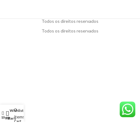
Todos os direitos reservados
Todos os direitos reservados
0
Wishlist
My account
items
Shop
Filters
Cart