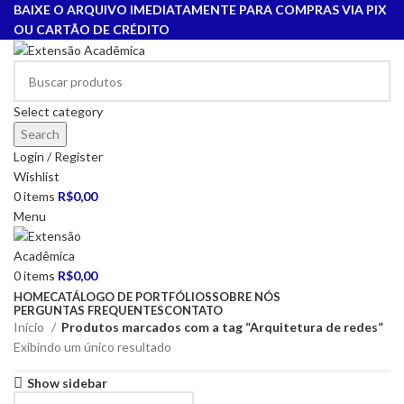
BAIXE O ARQUIVO IMEDIATAMENTE PARA COMPRAS VIA PIX
OU CARTÃO DE CRÉDITO
Select category
Search
Login / Register
Wishlist
0
items
R$
0,00
Menu
0
items
R$
0,00
HOME
CATÁLOGO DE PORTFÓLIOS
SOBRE NÓS
PERGUNTAS FREQUENTES
CONTATO
Início
Produtos marcados com a tag “Arquitetura de redes”
Exibindo um único resultado
Show sidebar