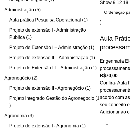
Show
9
12
18
Administração
5
Aula prática Pesquisa Operacional
1
Projeto de extensão I - Administração
Pública
1
Aula Práti
processame
Projeto de Extensão I – Administração
1
Projeto de extensão II – Administração
1
Engenharia Elé
Projeto de Extensão III – Administração
1
processamento
R$
70,00
Agronegócio
2
Confira- Aula 
Projeto de extensão II - Agronegócio
1
processamento 
acordo com as
Projeto integrado Gestão do Agronegócio
1
seu conceito e
Adicionar ao c
Agronomia
3
Projeto de extensão I - Agronomia
1