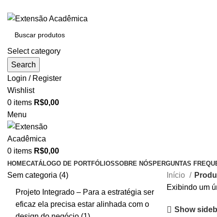
BAIXE O ARQUIVO IMEDIATAMENTE PARA COMPRAS VI
Select category
Search
Login / Register
Wishlist
0
items
R$
0,00
Menu
0
items
R$
0,00
HOME
CATÁLOGO DE PORTFÓLIOS
SOBRE NÓS
PERGUNTAS FREQU
Sem categoria
4
Início
Produ
Exibindo um ú
Projeto Integrado – Para a estratégia ser
eficaz ela precisa estar alinhada com o
Show sideb
design do negócio
1