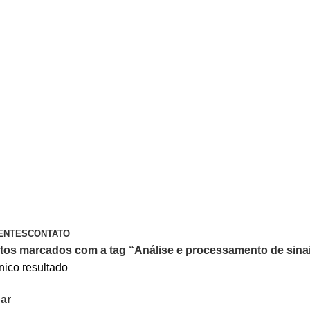
A PIX OU CARTÃO DE CRÉDITO
ENTES
CONTATO
tos marcados com a tag “Análise e processamento de sina
nico resultado
ar