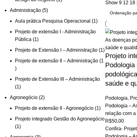
Show
9
12
18
Administração
5
Aula prática Pesquisa Operacional
1
Projeto de extensão I - Administração
Pública
1
Projeto de Extensão I – Administração
1
Projeto in
Projeto de extensão II – Administração
1
Podologia
podológica
Projeto de Extensão III – Administração
saúde e qu
1
Agronegócio
2
Podologia
,
Pro
Podologia – A
Projeto de extensão II - Agronegócio
1
relação com a
Projeto integrado Gestão do Agronegócio
R$
50,00
1
Confira- Proje
Podologia – A