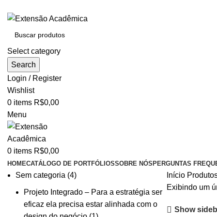
BAIXE O ARQUIVO IMEDIATAMENTE PARA COMPRAS VI
Select category
Search
Login / Register
Wishlist
0
items
R$
0,00
Menu
0
items
R$
0,00
HOME
CATÁLOGO DE PORTFÓLIOS
SOBRE NÓS
PERGUNTAS FREQU
Sem categoria
4
Início
Produtos
Exibindo um ú
Projeto Integrado – Para a estratégia ser
eficaz ela precisa estar alinhada com o
Show sideb
design do negócio
1